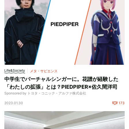
Life&Society
メタ・サピエンス
中学生でバーチャルシンガーに。花譜が経験した
「わたしの拡張」とは？PIEDPIPER×佐久間洋司
Sponsored by トヨタ・コニック・アルファ株式会社
2023.01.30
173