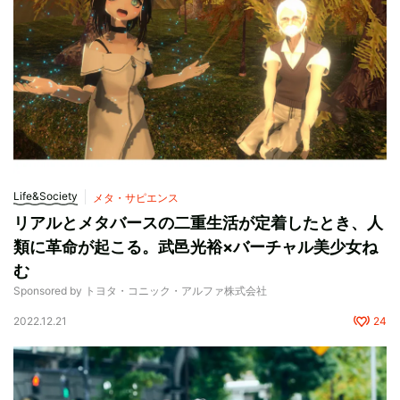
Life&Society
メタ・サピエンス
リアルとメタバースの二重生活が定着したとき、人
類に革命が起こる。武邑光裕×バーチャル美少女ね
む
Sponsored by トヨタ・コニック・アルファ株式会社
2022.12.21
24