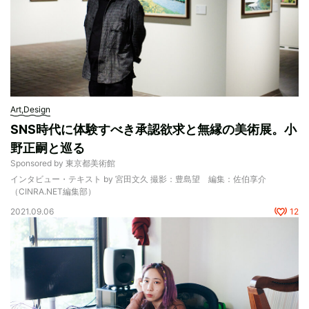
Art,Design
SNS時代に体験すべき承認欲求と無縁の美術展。小
野正嗣と巡る
Sponsored by 東京都美術館
インタビュー・テキスト by 宮田文久 撮影：豊島望 編集：佐伯享介
（CINRA.NET編集部）
2021.09.06
12