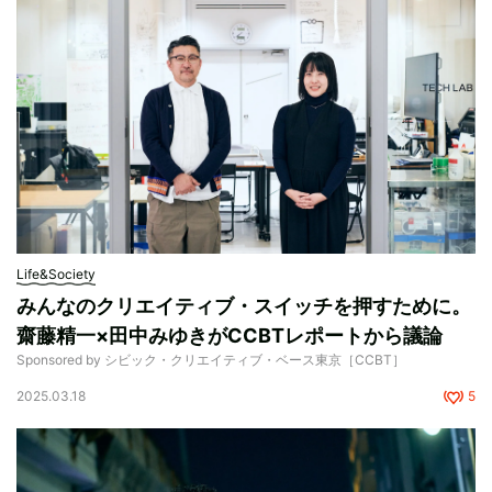
Life&Society
みんなのクリエイティブ・スイッチを押すために。
齋藤精一×田中みゆきがCCBTレポートから議論
Sponsored by シビック・クリエイティブ・ベース東京［CCBT］
2025.03.18
5