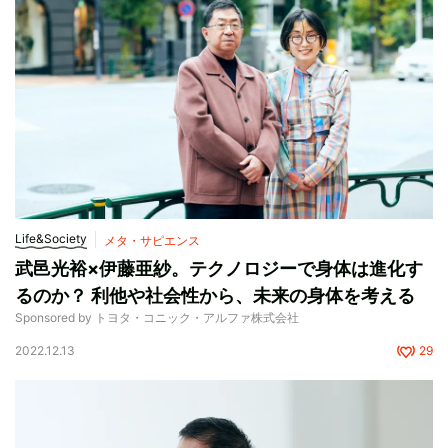
Life&Society
メタ・サピエンス
武邑光裕×伊藤亜紗。テクノロジーで身体は進化す
るのか？ 利他や社会性から、未来の身体を考える
Sponsored by トヨタ・コニック・アルファ株式会社
2022.12.13
29