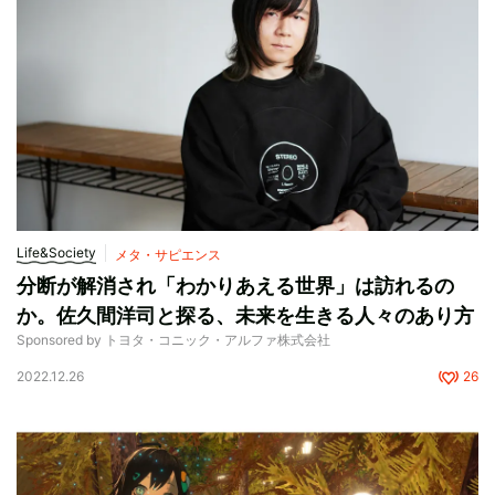
Life&Society
メタ・サピエンス
分断が解消され「わかりあえる世界」は訪れるの
か。佐久間洋司と探る、未来を生きる人々のあり方
Sponsored by トヨタ・コニック・アルファ株式会社
2022.12.26
26