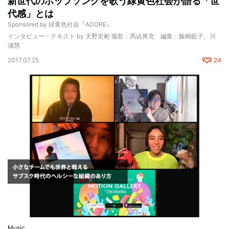
新世代のポップソングを歌う緑黄色社会が語る「世
代感」とは
Sponsored by 緑黄色社会『ADORE』
インタビュー・テキスト by 天野史彬 撮影：馬込将充 編集：飯嶋藍子、川
浦慧
2017.07.25
24
Music