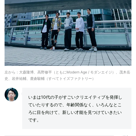
左から：大森隆博、高野修平（ともにModern Age / モダンエイジ）、茂木岳
史、岩井祐輔、鹿倉駿輔（すべてトイズファクトリー）
いまは10代の子がすごいクリエイティブを発揮し
ていたりするので、年齢関係なく、いろんなとこ
ろに目を向けて、新しい才能を見つけていきたい
です。