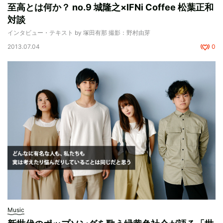
至高とは何か？ no.9 城隆之×IFNi Coffee 松葉正和
対談
インタビュー・テキスト by 塚田有那 撮影：野村由芽
2013.07.04
0
Music