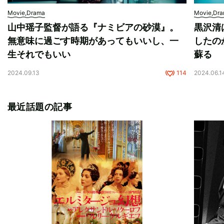
Movie,Drama
Movie,Dr
山中瑶子監督が語る『ナミビアの砂漠』。
黒沢清
無意味に過ごす時期があってもいいし、一
したの
生それでもいい
蘇る
2024.09.13
114
2024.06.1
最近話題の記事