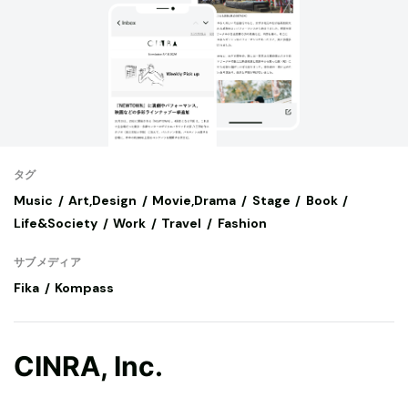
タグ
Music
Art,Design
Movie,Drama
Stage
Book
Life&Society
Work
Travel
Fashion
サブメディア
Fika
Kompass
CINRA, Inc.