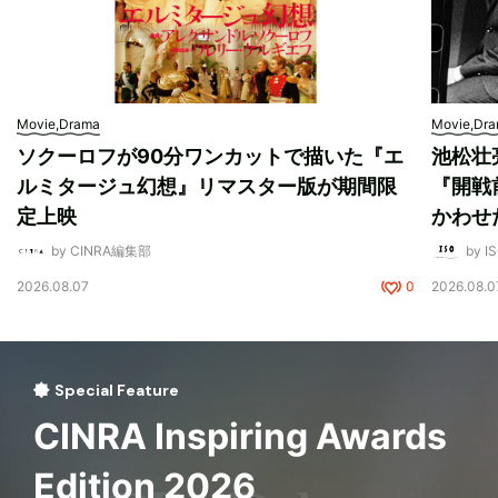
Movie,Drama
Movie,Dr
ソクーロフが90分ワンカットで描いた『エ
池松壮
ルミタージュ幻想』リマスター版が期間限
『開戦
定上映
かわせ
by CINRA編集部
by I
2026.08.07
0
2026.08.0
Special Feature
CINRA Inspiring Awards
Edition 2026