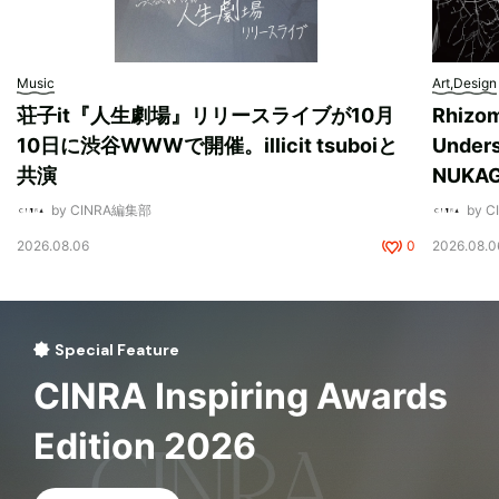
Music
Art,Design
荘子it『人生劇場』リリースライブが10月
Rhizo
10日に渋谷WWWで開催。illicit tsuboiと
Unde
共演
NUK
by CINRA編集部
by 
2026.08.06
0
2026.08.0
Special Feature
CINRA Inspiring Awards
Edition 2026