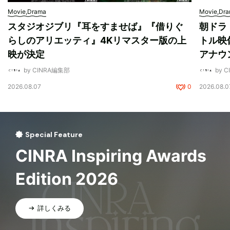
Movie,Drama
Movie,Dr
スタジオジブリ『耳をすませば』『借りぐ
朝ドラ
らしのアリエッティ』4Kリマスター版の上
トル映
映が決定
アナウ
by CINRA編集部
by 
2026.08.07
0
2026.08.0
Special Feature
CINRA Inspiring Awards
Edition 2026
詳しくみる