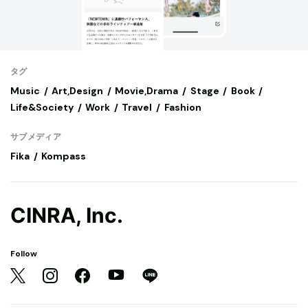
タグ
Music
Art,Design
Movie,Drama
Stage
Book
Life&Society
Work
Travel
Fashion
サブメディア
Fika
Kompass
CINRA, Inc.
Follow