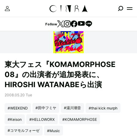
Follow
東大フェス『KOMAMORPHOSE
08』の出演者が追加発表に、
HIROSHI WATANABEら出演
2008.05.20 Tue
#田中フミヤ
#湯川潮音
#WEEKEND
#thai kick murph
#Keison
#HELLOWORX
#KOMAMORPHOSE
#コマモルフォーゼ
#Music