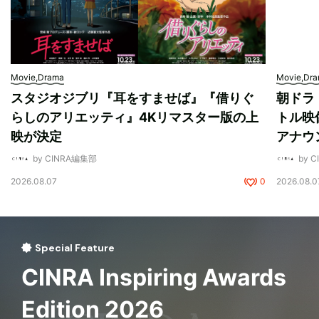
Movie,Drama
Movie,Dr
スタジオジブリ『耳をすませば』『借りぐ
朝ドラ
らしのアリエッティ』4Kリマスター版の上
トル映
映が決定
アナウ
by CINRA編集部
by 
2026.08.07
0
2026.08.0
Special Feature
CINRA Inspiring Awards
Edition 2026