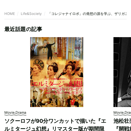
HOME
Life&Society
「コレジャナイロボ」の発想の源を学ぶ、ザリガニ
最近話題の記事
Movie,Drama
Movie,Dr
ソクーロフが90分ワンカットで描いた『エ
池松壮
ルミタージュ幻想』リマスター版が期間限
『開戦