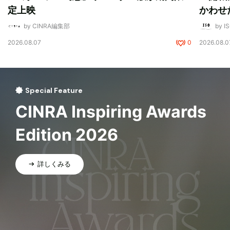
定上映
かわせ
by CINRA編集部
by I
2026.08.07
0
2026.08.0
Special Feature
CINRA Inspiring Awards
Edition 2026
詳しくみる