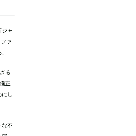
新ジャ
『ファ
る。
ざる
儀正
わにし
うな不