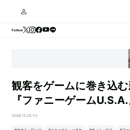
Follow
観客をゲームに巻き込む
『ファニーゲームU.S.A
2008.12.05 Fri
#ナオミ・ワッツ
#ミヒャエル・ハネケ
#ティム・ロス
#ファ