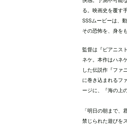
快感。予測不可能
る。映画史を覆す
SSSムービーは、
その恐怖を、身を
監督は『ピアニス
ネケ。本作はハネ
した伝説作『ファ
に巻き込まれるフ
ージに、『海の上
「明日の朝まで、
禁じられた遊びを