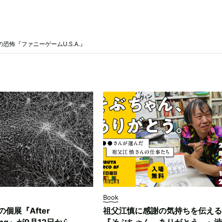
怖『ファニーゲームU.S.A.』
Book
ksの個展『After
祖父江慎に感謝の気持ちを伝える