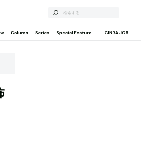
ew
Column
Series
Special Feature
CINRA JOB
怖