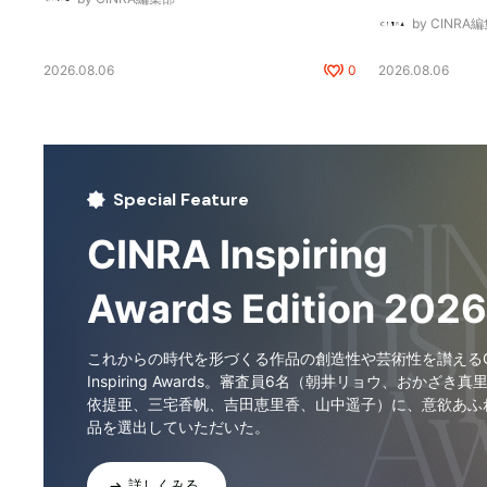
by CINRA
2026.08.06
0
2026.08.06
Special Feature
CINRA Inspiring
Awards Edition 2026
これからの時代を形づくる作品の創造性や芸術性を讃えるCI
Inspiring Awards。審査員6名（朝井リョウ、おかざき真
依提亜、三宅香帆、吉田恵里香、山中遥子）に、意欲あふ
品を選出していただいた。
詳しくみる