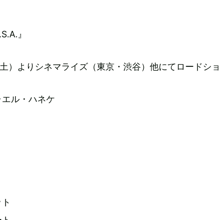
.A.』
0日（土）よりシネマライズ（東京・渋谷）他にてロードシ
ャエル・ハネケ
ット
ート