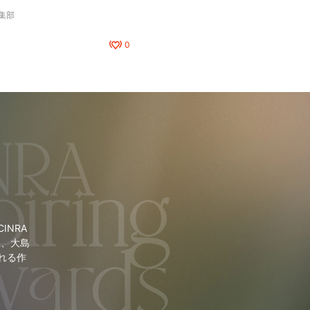
編集部
0
NRA
里、大島
れる作