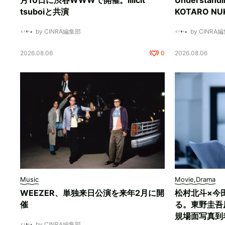
月10日に渋谷WWWで開催。illicit
Understan
tsuboiと共演
KOTARO 
by CINRA編集部
by CINRA
2026.08.06
0
2026.08.06
Music
Movie,Drama
WEEZER、単独来日公演を来年2月に開
松村北斗×今
催
る。東野圭吾
規場面写真到
by CINRA編集部