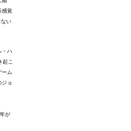
に陥
新感覚
はない
ル・ハ
き起こ
ゲーム
のジョ
年が