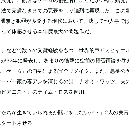
な展開に、観客はゲームの犠牲者になったかの様な錯覚
手法で完膚なきまでの悪夢をより強烈に再現した、この
動機無き犯罪が多発する現代において、決して他人事で
もって体感させる本年度最大の問題作だ。
ト』などで数々の受賞経験をもつ、世界的巨匠ミヒャエ
ケが97年に発表し、あまりの衝撃に空前の賛否両論を巻
ニーゲーム』の自身による完全リメイク。また、悪夢の
ァーバー家の妻アンを演じるのは、ナオミ・ワッツ。夫
のピアニスト』のティム・ロスを起用。
君たちが生きていられるか賭けをしないか？」2人の美青
スタートさせる。