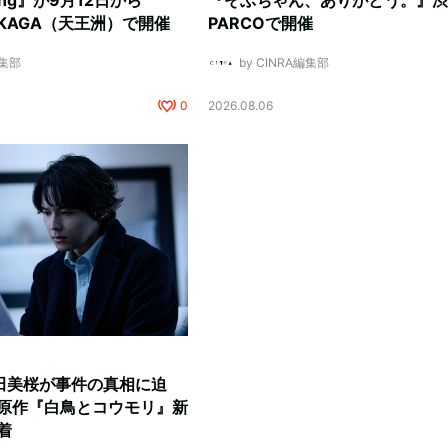
ding』が9月12日から
『そぶちゃん、ありがとう。』渋
NUKAGA（天王洲）で開催
PARCOで開催
編集部
by CINRA編集部
0
2026.08.06
田美桜が事件の真相に迫
原作『白鳥とコウモリ』新
着