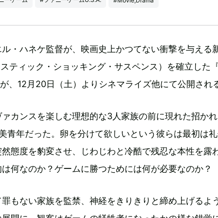
#Movie,Drama
エル・ハネケ監督が、映画史上かつてない衝撃を与える
ィスティック・ショッキング・サスペンス）を確立した
.』が、12月20日（土）よりシネマライズ他にて公開され
ヴァカンスを楽しむ理想的な3人家族の前に現れた招かれ
の美青年だった。卵を分けて欲しいという彼らは最初は礼
突然態度を豹変させ、じわじわと冷酷で残忍な本性を露
的は何なのか？ゲームに勝つためには何が必要なのか？
て罪もない家族を監禁、神経をきりきりと締め上げるよ