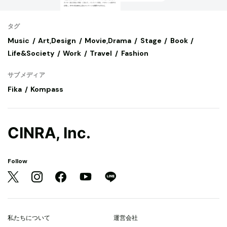
タグ
Music
Art,Design
Movie,Drama
Stage
Book
Life&Society
Work
Travel
Fashion
サブメディア
Fika
Kompass
CINRA, Inc.
Follow
私たちについて
運営会社