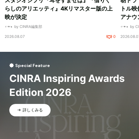
スタジオジブリ『耳をすませば』『借りぐ
朝ドラ
らしのアリエッティ』4Kリマスター版の上
トル映
映が決定
アナウ
by CINRA編集部
by 
2026.08.07
0
2026.08.0
Special Feature
CINRA Inspiring Awards
Edition 2026
詳しくみる