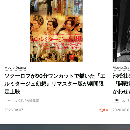
Movie,Drama
Movie,Dr
ソクーロフが90分ワンカットで描いた『エ
池松壮
ルミタージュ幻想』リマスター版が期間限
『開戦
定上映
かわせ
by CINRA編集部
by I
2026.08.07
0
2026.08.0