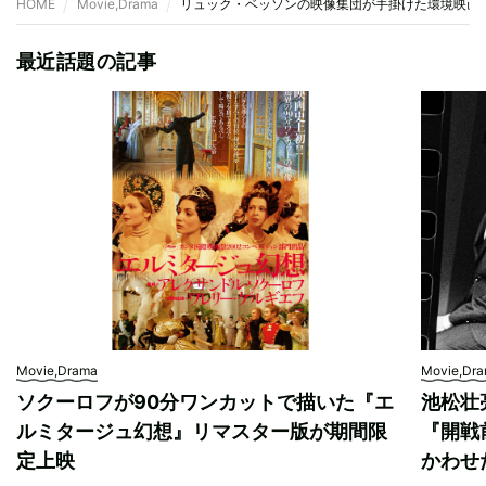
HOME
Movie,Drama
リュック・ベッソンの映像集団が手掛けた環境映画『
最近話題の記事
Movie,Drama
Movie,Dr
ソクーロフが90分ワンカットで描いた『エ
池松壮
ルミタージュ幻想』リマスター版が期間限
『開戦
定上映
かわせ