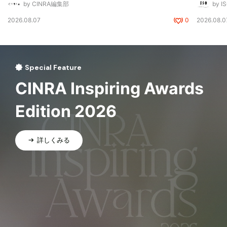
by CINRA編集部
by I
2026.08.07
0
2026.08.0
Special Feature
CINRA Inspiring Awards
Edition 2026
詳しくみる