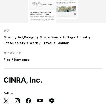
タグ
Music
Art,Design
Movie,Drama
Stage
Book
Life&Society
Work
Travel
Fashion
サブメディア
Fika
Kompass
CINRA, Inc.
Follow