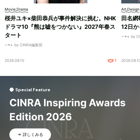
Movie,Drama
Art,Design
桜井ユキ×柴田恭兵が事件解決に挑む。NHK
田名網敬
ドラマ10『熊は嘘をつかない』2027年春ス
12日
タート
by 
by CINRA編集部
2026.08.10
1
2026.08.1
Special Feature
CINRA Inspiring Awards
Edition 2026
詳しくみる