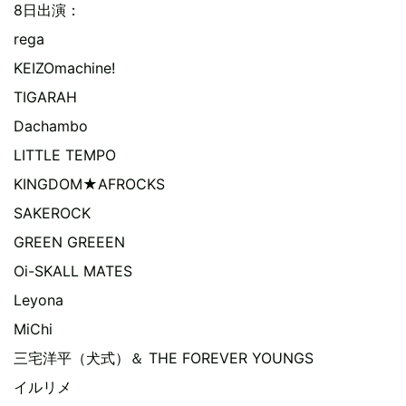
8日出演：
rega
KEIZOmachine!
TIGARAH
Dachambo
LITTLE TEMPO
KINGDOM★AFROCKS
SAKEROCK
GREEN GREEEN
Oi-SKALL MATES
Leyona
MiChi
三宅洋平（犬式）＆ THE FOREVER YOUNGS
イルリメ