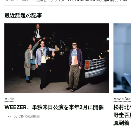
最近話題の記事
Music
Movie,Dr
WEEZER、単独来日公演を来年2月に開催
松村北
野圭吾
by CINRA編集部
真到着