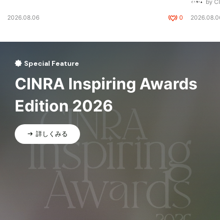
by 
2026.08.06
0
2026.08.0
Special Feature
CINRA Inspiring Awards
Edition 2026
詳しくみる