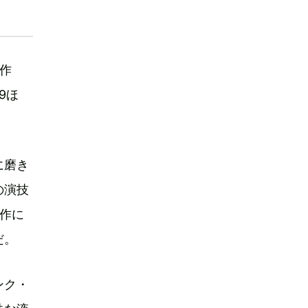
作
9ほ
に磨き
の演技
作に
だ。
ンク・