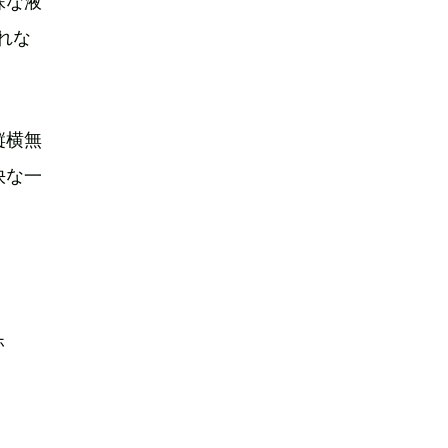
殊な液
れな
縦横無
快な一
ホ