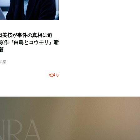
田美桜が事件の真相に迫
原作『白鳥とコウモリ』新
着
編集部
0