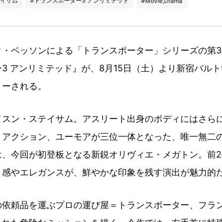
テイサム
#トランスポーター3 アンリミテッド
#Movie,Drama
ク・ベッソンによる「トランスポーター」シリーズの第3
3 アンリミテッド』が、8月15日（土）より新宿バルト
ョーされる。
イスン・ステイサム。アスリート出身のボディにはさら
、アクション、ユーモアが三位一体となった、唯一無二
は、今回が初登板となる新鋭オリヴィエ・メガトン。前2
リ感やエレガンスが、鮮やかな印象を残す演出が魅力的
の依頼品を運ぶプロの運び屋＝トランスポーター、フラ