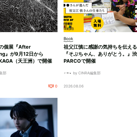
Book
ksの個展『After
祖父江慎に感謝の気持ちを伝える
ding』が9月12日から
『そぶちゃん、ありがとう。』渋
NUKAGA（天王洲）で開催
PARCOで開催
編集部
by CINRA編集部
0
2026.08.06