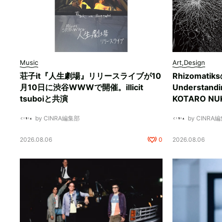
Music
Art,Design
荘子it『人生劇場』リリースライブが10
Rhizomati
月10日に渋谷WWWで開催。illicit
Understan
tsuboiと共演
KOTARO 
by CINRA編集部
by CINRA
2026.08.06
0
2026.08.06