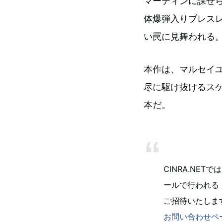
マーティンに課せ
体爆弾入りブレスレ
い罠に見舞われる
本作は、マルセイ
尽に駆け抜けるス
本だ。
CINRA.NET
ールで行われる
ご招待いたしま
お問い合わせペ