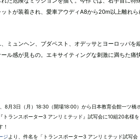
られた危険なミッションを描く。今作では、右手首に特
ットが装着され、愛車アウディA8から20m以上離れら
。
ユ、ミュンヘン、ブダペスト、オデッサとヨーロッパを
ケール感が見もの。エキサイティングな刺激に満ちた痛
では、8月3日（月）18:30（開場18:00）から日本教育会館一ツ橋
『トランスポーター3 アンリミテッド』試写会に10組20名様を
す！
ージ
より、件名を「トランスポーター3 アンリミテッド試写会