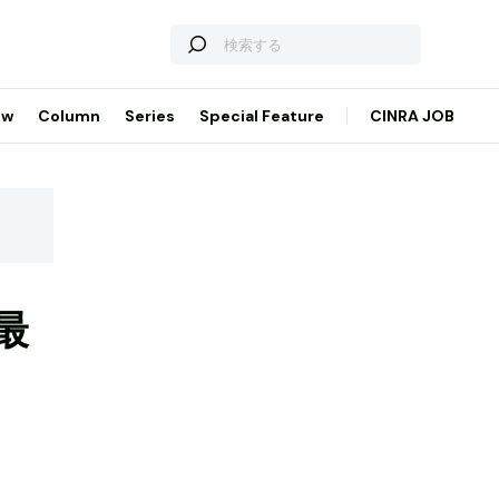
ew
Column
Series
Special Feature
CINRA JOB
最