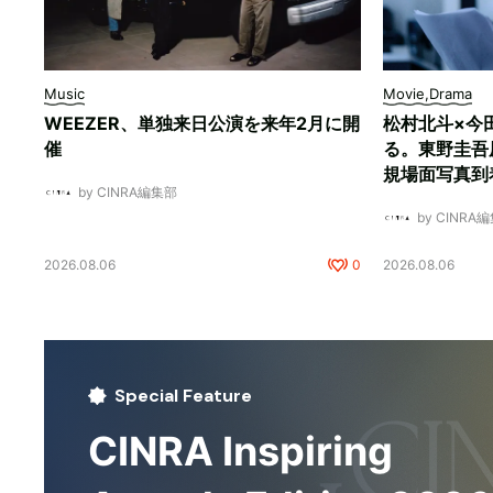
Music
Movie,Drama
WEEZER、単独来日公演を来年2月に開
松村北斗×今
催
る。東野圭吾
規場面写真到
by CINRA編集部
by CINRA
2026.08.06
0
2026.08.06
Special Feature
CINRA Inspiring