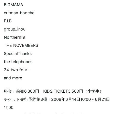
BIGMAMA
cutman-booche
F.I.B
group_inou
Northern19
THE NOVEMBERS
SpecialThanks
the telephones
24-two four-
and more
料金：前売6,300円 KIDS TICKET3,500円（小学生）
チケット先行予約第3弾：2009年6月14日10:00～6月21日
11:00