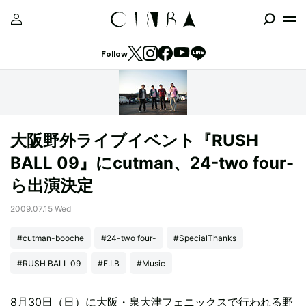
Follow
大阪野外ライブイベント『RUSH
BALL 09』にcutman、24-two four-
ら出演決定
2009.07.15 Wed
#cutman-booche
#24-two four-
#SpecialThanks
#RUSH BALL 09
#F.I.B
#Music
8月30日（日）に大阪・泉大津フェニックスで行われる野