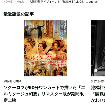
HOME
Music
大阪野外ライブイベント『RUSH BALL 09』にcutman、24-
最近話題の記事
Movie,Drama
Movie,Dr
ソクーロフが90分ワンカットで描いた『エ
池松壮
ルミタージュ幻想』リマスター版が期間限
『開戦
定上映
かわせ