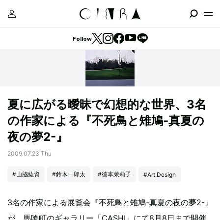
Follow
夏に広がる曖昧で幻想的な世界、3名
の作家による『不死鳥と雉鳩-真夏の
夜の夢2-』
2009.07.23 Thu
#山脇紘資
#鈴木一郎太
#徳本茉莉子
#Art,Design
3名の作家による展覧会『不死鳥と雉鳩-真夏の夜の夢2-』
が、馬喰町のギャラリー「CASHI」にて8月8日まで開催