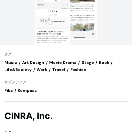
タグ
Music
Art,Design
Movie,Drama
Stage
Book
Life&Society
Work
Travel
Fashion
サブメディア
Fika
Kompass
CINRA, Inc.