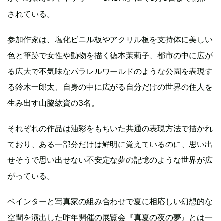
されている。
参加作家は、塩化ビニル板やアクリル板を支持体に美しい
色と筆跡で女性や動物を描く徳本茉莉子、都市の中に広が
る広大で不気味なパラレルワールドのような公園を表現す
る鈴木一郎太、自身の中に広がる自分だけの世界の住人を
生み出す山脇紘資の3名。
それぞれの作品は油彩をもちいた共通の表現方法で描かれ
ており、ある一部分だけは鮮明に覚えているのに、思い出
せそうで思い出せない不安定な夢の記憶のような世界が広
がっている。
ペインターと写真家の組み合わせで夏に相応しい幻想的な
空間を演出した昨年開催の展覧会『真夏の夜の夢』とは一