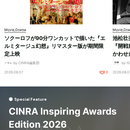
Movie,Drama
Movie,Dr
ソクーロフが90分ワンカットで描いた『エ
池松壮
ルミタージュ幻想』リマスター版が期間限
『開戦
定上映
かわせ
by CINRA編集部
by I
2026.08.07
0
2026.08.0
Special Feature
CINRA Inspiring Awards
Edition 2026