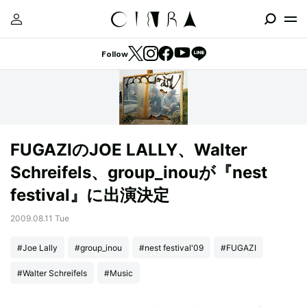
Follow
FUGAZIのJOE LALLY、Walter
Schreifels、group_inouが『nest
festival』に出演決定
2009.08.11 Tue
#Joe Lally
#group_inou
#nest festival'09
#FUGAZI
#Walter Schreifels
#Music