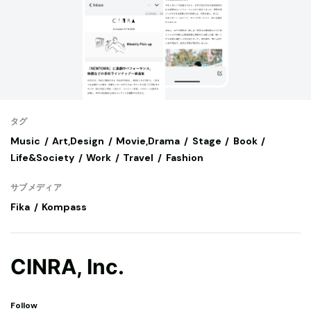
タグ
Music
Art,Design
Movie,Drama
Stage
Book
Life&Society
Work
Travel
Fashion
サブメディア
Fika
Kompass
CINRA, Inc.
Follow