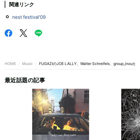
関連リンク
nest festival'09
HOME
Music
FUGAZIのJOE LALLY、Walter Schreifels、group_inouが
最近話題の記事