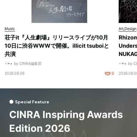
Music
Art,Design
荘子it『人生劇場』リリースライブが10月
Rhizo
10日に渋谷WWWで開催。illicit tsuboiと
Unde
共演
NUK
by CINRA編集部
by 
2026.08.06
0
2026.08.0
Special Feature
CINRA Inspiring Awards
Edition 2026