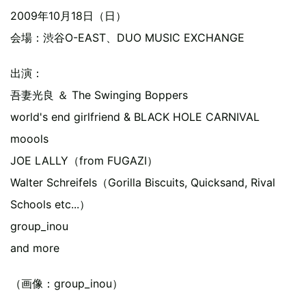
2009年10月18日（日）
会場：渋谷O-EAST、DUO MUSIC EXCHANGE
出演：
吾妻光良 ＆ The Swinging Boppers
world's end girlfriend & BLACK HOLE CARNIVAL
moools
JOE LALLY（from FUGAZI）
Walter Schreifels（Gorilla Biscuits, Quicksand, Rival
Schools etc...）
group_inou
and more
（画像：group_inou）