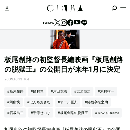
Follow
板尾創路の初監督長編映画『板尾創路
の脱獄王』の公開日が来年1月に決定
2009.10.13 Tue
#板尾創路
#國村隼
#津田寛治
#宮迫博之
#木村祐一
#阿藤快
#ぼんちおさむ
#オール巨人
#笑福亭松之助
#石坂浩二
#千原せいじ
#板尾創路の脱獄王
#Movie,Drama
板尾創路の初監督長編映画『板尾創路の脱獄王』の公開