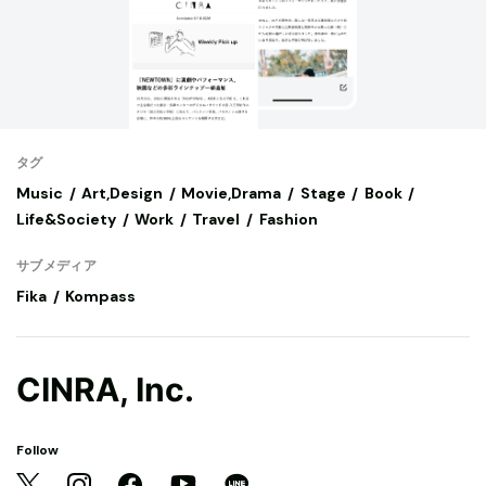
タグ
Music
Art,Design
Movie,Drama
Stage
Book
Life&Society
Work
Travel
Fashion
サブメディア
Fika
Kompass
CINRA, Inc.
Follow