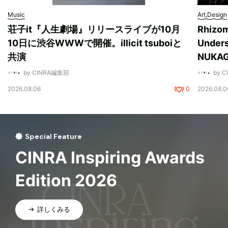
Music
Art,Design
荘子it『人生劇場』リリースライブが10月
Rhizo
10日に渋谷WWWで開催。illicit tsuboiと
Unde
共演
NUK
by CINRA編集部
by 
2026.08.06
0
2026.08.0
Special Feature
CINRA Inspiring Awards
Edition 2026
詳しくみる