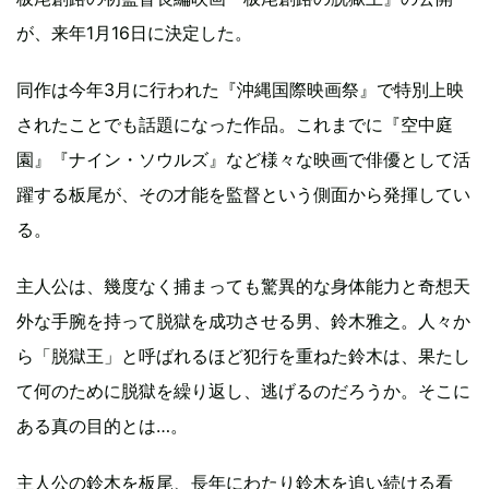
が、来年1月16日に決定した。
同作は今年3月に行われた『沖縄国際映画祭』で特別上映
されたことでも話題になった作品。これまでに『空中庭
園』『ナイン・ソウルズ』など様々な映画で俳優として活
躍する板尾が、その才能を監督という側面から発揮してい
る。
主人公は、幾度なく捕まっても驚異的な身体能力と奇想天
外な手腕を持って脱獄を成功させる男、鈴木雅之。人々か
ら「脱獄王」と呼ばれるほど犯行を重ねた鈴木は、果たし
て何のために脱獄を繰り返し、逃げるのだろうか。そこに
ある真の目的とは…。
主人公の鈴木を板尾、長年にわたり鈴木を追い続ける看