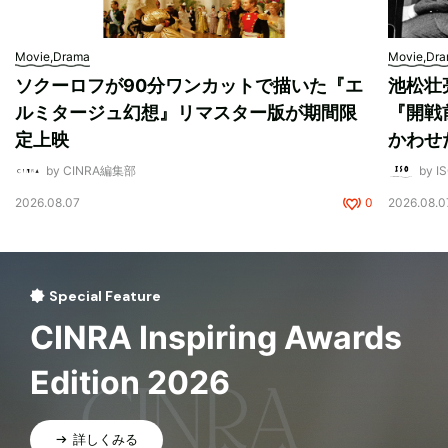
Movie,Drama
Movie,Dr
ソクーロフが90分ワンカットで描いた『エ
池松壮
ルミタージュ幻想』リマスター版が期間限
『開戦
定上映
かわせ
by CINRA編集部
by I
2026.08.07
0
2026.08.0
Special Feature
CINRA Inspiring Awards
Edition 2026
詳しくみる