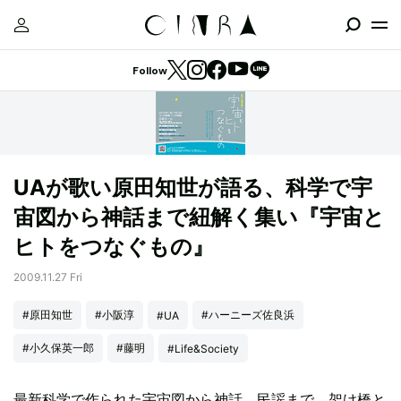
Follow
UAが歌い原田知世が語る、科学で宇
宙図から神話まで紐解く集い『宇宙と
ヒトをつなぐもの』
2009.11.27 Fri
#原田知世
#小阪淳
#ハーニーズ佐良浜
#UA
#小久保英一郎
#藤明
#Life&Society
最新科学で作られた宇宙図から神話、民謡まで、架け橋と