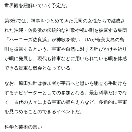
世界観を紐解いていく予定だ。
第3部では、神事をつとめてきた元司の女性たちで結成さ
れた沖縄・佐良浜の伝統的な神歌や祝い唄を披露する集団
「ハーニーズ佐良浜」が神歌を歌い、UAが奄美大島の島
唄を披露するという。宇宙や自然に対する呼びかけや祈り
が唄に発展し、現代も神事などに用いられている唄を体感
できる貴重な機会となっている。
なお、原田知世は参加者が宇宙へと思いを馳せる手助けを
するナビゲーターとしての参加となる。最新科学だけでな
く、古代の人々による宇宙の捕らえ方など、多角的に宇宙
を見つめることのできるイベントだ。
科学と芸術の集い