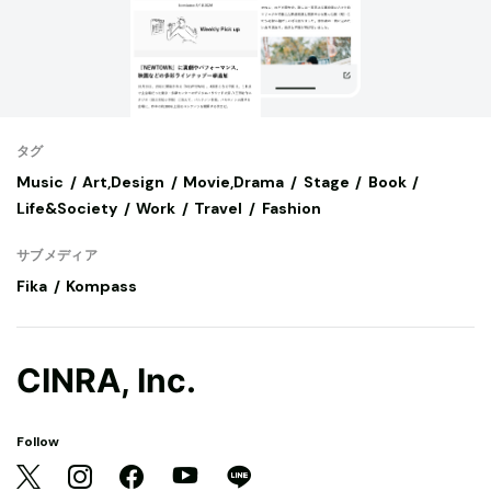
タグ
Music
Art,Design
Movie,Drama
Stage
Book
Life&Society
Work
Travel
Fashion
サブメディア
Fika
Kompass
CINRA, Inc.
Follow