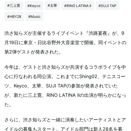
#三上寛
#太華
#Keyco
#RINO LATINA II
#SUJI TAP
#HBY28
#Music
渋さ知らズが主催するライブイベント『渋路宴夜』が、9
月19日に東京・日比谷野外大音楽堂で開催。同イベントの
第2弾ゲストが発表された。
今年は、ゲストと渋さ知らズが共演するコラボライブを中
心に行なわれる同公演。これまでにShing02、テニスコー
ツ、Keyco、太華、SUJI TAPの参加が発表されていた
が、新たに三上寛、RINO LATINA IIの出演が明らかになっ
た。
さらに、渋さ知らズと一緒に演奏したいアーティストとア
イドルの募集もスタート。アイドル部門は新人28名を募