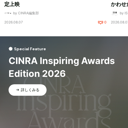
定上映
かわせ
by CINRA編集部
by I
2026.08.07
0
2026.08.0
Special Feature
CINRA Inspiring Awards
Edition 2026
詳しくみる