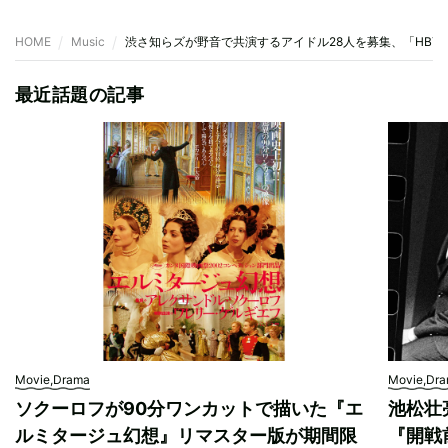
HOME
Music
渋さ知らズが野音で共演するアイドル28人を募集、「HBY
最近話題の記事
Movie,Drama
Movie,Dr
ソクーロフが90分ワンカットで描いた『エ
池松壮
ルミタージュ幻想』リマスター版が期間限
『開戦