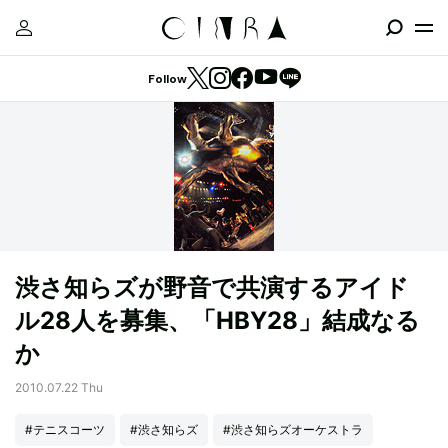
Follow
渋さ知らズが野音で共演するアイド
ル28人を募集、「HBY28」結成なる
か
2010.07.22 Thu
#テニスコーツ
#渋さ知らズ
#渋さ知らズオーケストラ