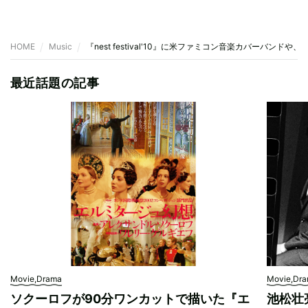
HOME
Music
『nest festival'10』に米ファミコン音楽カバーバンドや、
最近話題の記事
Movie,Drama
Movie,Dr
ソクーロフが90分ワンカットで描いた『エ
池松壮