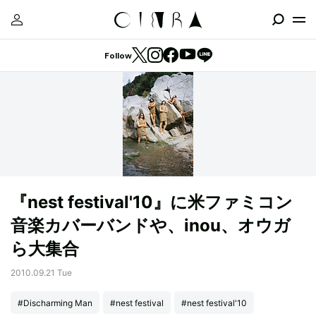
Follow
『nest festival'10』に米ファミコン
音楽カバーバンドや、inou、オウガ
ら大集合
2010.09.21 Tue
#Discharming Man
#nest festival
#nest festival'10