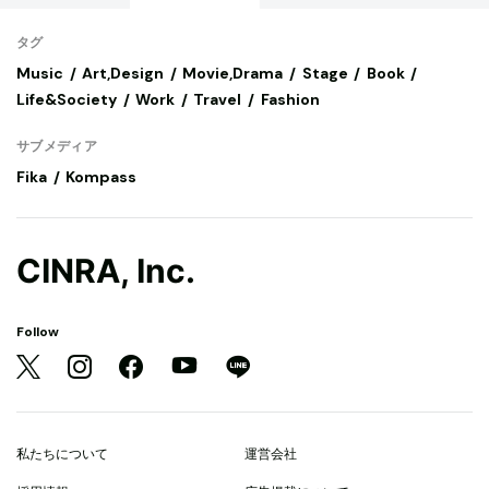
タグ
Music
Art,Design
Movie,Drama
Stage
Book
Life&Society
Work
Travel
Fashion
サブメディア
Fika
Kompass
CINRA, Inc.
Follow
私たちについて
運営会社