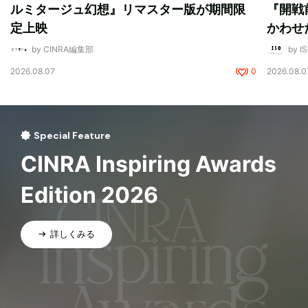
ルミタージュ幻想』リマスター版が期間限
『開戦
定上映
かわせ
by CINRA編集部
by I
2026.08.07
0
2026.08.0
Special Feature
CINRA Inspiring Awards
Edition 2026
詳しくみる