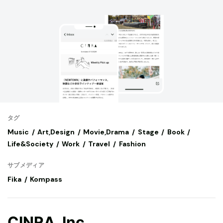
タグ
Music
Art,Design
Movie,Drama
Stage
Book
Life&Society
Work
Travel
Fashion
サブメディア
Fika
Kompass
CINRA, Inc.