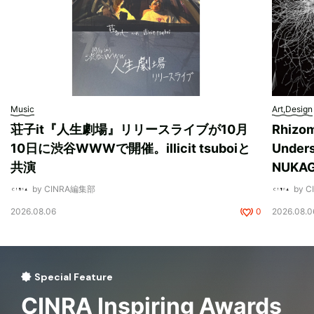
Music
Art,Design
荘子it『人生劇場』リリースライブが10月
Rhizo
10日に渋谷WWWで開催。illicit tsuboiと
Unde
共演
NUK
by CINRA編集部
by 
2026.08.06
0
2026.08.0
Special Feature
CINRA Inspiring Awards