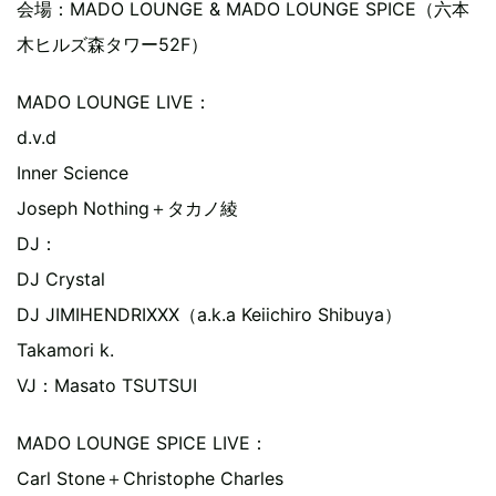
会場：MADO LOUNGE & MADO LOUNGE SPICE（六本
木ヒルズ森タワー52F）
MADO LOUNGE LIVE：
d.v.d
Inner Science
Joseph Nothing＋タカノ綾
DJ：
DJ Crystal
DJ JIMIHENDRIXXX（a.k.a Keiichiro Shibuya）
Takamori k.
VJ：Masato TSUTSUI
MADO LOUNGE SPICE LIVE：
Carl Stone＋Christophe Charles