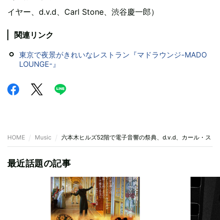
イヤー、d.v.d、Carl Stone、渋谷慶一郎）
関連リンク
東京で夜景がきれいなレストラン『マドラウンジ-MADO
LOUNGE-』
HOME
Music
六本木ヒルズ52階で電子音響の祭典、d.v.d、カール・ス
最近話題の記事