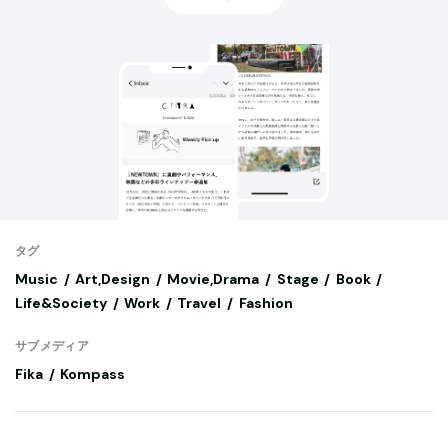
タグ
Music
Art,Design
Movie,Drama
Stage
Book
Life&Society
Work
Travel
Fashion
サブメディア
Fika
Kompass