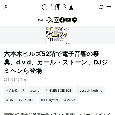
Follow
六本木ヒルズ52階で電子音響の祭
典、d.v.d、カール・ストーン、DJジ
ミヘンら登場
2011.03.10 Thu
#渋谷慶一郎
#d.v.d
#INNER SCIENCE
#Joseph Nothing
#HAIR STYLISTICS
#DJ Crystal
#Music
国内外の電子音響アーティストが集結したオールナイトイ