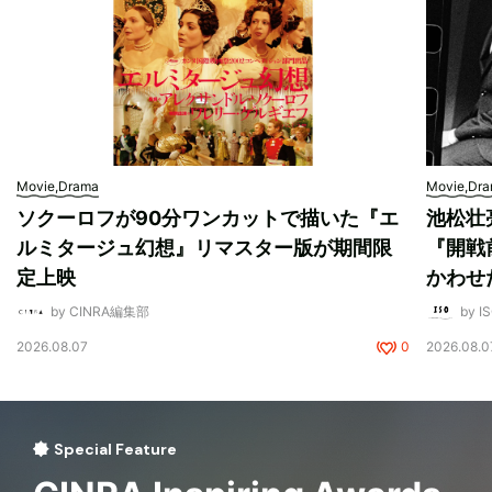
Movie,Drama
Movie,Dr
ソクーロフが90分ワンカットで描いた『エ
池松壮
ルミタージュ幻想』リマスター版が期間限
『開戦
定上映
かわせ
by CINRA編集部
by I
2026.08.07
0
2026.08.0
Special Feature