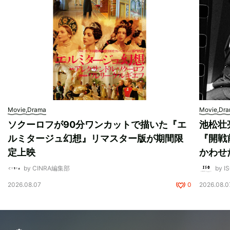
Movie,Drama
Movie,Dr
ソクーロフが90分ワンカットで描いた『エ
池松壮
ルミタージュ幻想』リマスター版が期間限
『開戦
定上映
かわせ
by CINRA編集部
by I
2026.08.07
0
2026.08.0