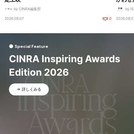
by CINRA編集部
by I
2026.08.07
0
2026.08.0
Special Feature
CINRA Inspiring Awards
Edition 2026
詳しくみる