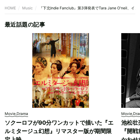
HOME
Music
『下北Indie Fanclub』第3弾発表でTara Jane O'nei
最近話題の記事
Movie,Drama
Movie,Dr
ソクーロフが90分ワンカットで描いた『エ
池松壮
ルミタージュ幻想』リマスター版が期間限
『開戦
定上映
かわせ