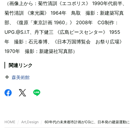
（画像上から：菊竹清訓《エコポリス》 1990年代前半、
菊竹清訓 《東光園》 1964年 鳥取 撮影：新建築写真
部、《復原「東京計画 1960」》 2008年 CG制作：
UPG.@S.I.T、丹下健三 《広島ピースセンター》 1955
年 撮影：石元泰博、《日本万国博覧会 お祭り広場》
1970年 撮影：新建築社写真部）
関連リンク
森美術館
HOME
Art,Design
60年代の未来都市計画がCGに、日本発の建築運動に