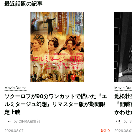
最近話題の記事
Movie,Drama
Movie,Dr
ソクーロフが90分ワンカットで描いた『エ
池松壮
ルミタージュ幻想』リマスター版が期間限
『開戦
定上映
かわせ
by CINRA編集部
by I
2026.08.07
0
2026.08.0