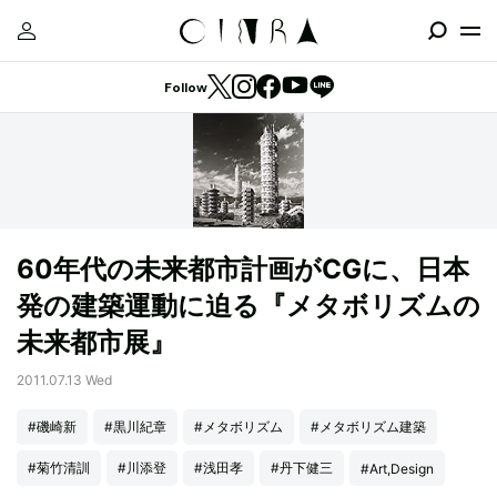
Follow
60年代の未来都市計画がCGに、日本
発の建築運動に迫る『メタボリズムの
未来都市展』
2011.07.13 Wed
#磯崎新
#黒川紀章
#メタボリズム
#メタボリズム建築
#菊竹清訓
#川添登
#浅田孝
#丹下健三
#Art,Design