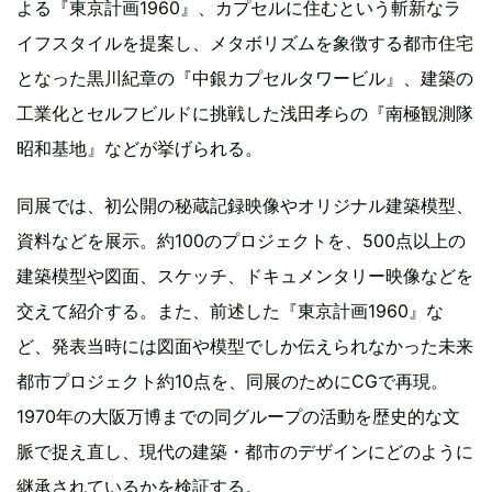
よる『東京計画1960』、カプセルに住むという斬新なラ
イフスタイルを提案し、メタボリズムを象徴する都市住宅
となった黒川紀章の『中銀カプセルタワービル』、建築の
工業化とセルフビルドに挑戦した浅田孝らの『南極観測隊
昭和基地』などが挙げられる。
同展では、初公開の秘蔵記録映像やオリジナル建築模型、
資料などを展示。約100のプロジェクトを、500点以上の
建築模型や図面、スケッチ、ドキュメンタリー映像などを
交えて紹介する。また、前述した『東京計画1960』な
ど、発表当時には図面や模型でしか伝えられなかった未来
都市プロジェクト約10点を、同展のためにCGで再現。
1970年の大阪万博までの同グループの活動を歴史的な文
脈で捉え直し、現代の建築・都市のデザインにどのように
継承されているかを検証する。