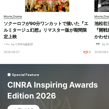
Movie,Drama
Movie,Dr
ソクーロフが90分ワンカットで描いた『エ
池松壮
ルミタージュ幻想』リマスター版が期間限
『開戦
定上映
かわせ
by CINRA編集部
by I
2026.08.07
0
2026.08.0
Special Feature
CINRA Inspiring Awards
Edition 2026