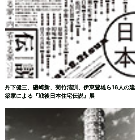
丹下健三、磯崎新、菊竹清訓、伊東豊雄ら16人の建
築家による『戦後日本住宅伝説』展