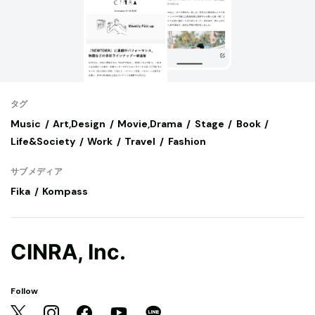
タグ
Music
Art,Design
Movie,Drama
Stage
Book
Life&Society
Work
Travel
Fashion
サブメディア
Fika
Kompass
CINRA, Inc.
Follow