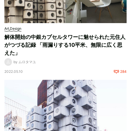
Art,Design
解体開始の中銀カプセルタワーに魅せられた元住人
がつづる記録 「雨漏りする10平米、無限に広く思
えた」
by ムロタマユ
2022.05.10
284