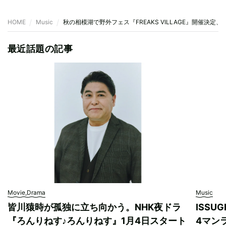
HOME
Music
秋の相模湖で野外フェス『FREAKS VILLAGE』開催決定
最近話題の記事
Movie,Drama
Music
皆川猿時が孤独に立ち向かう。NHK夜ドラ
ISSU
『ろんりねす♪ろんりねす』1月4日スタート
4マンラ