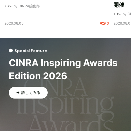
開催
by CINRA編集部
by 
2026.08.05
0
2026.08.0
Special Feature
CINRA Inspiring Awards
Edition 2026
詳しくみる