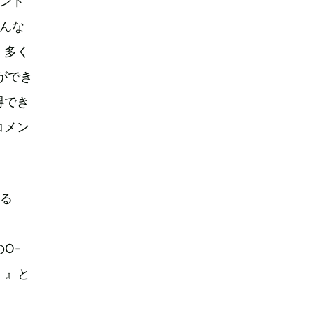
メント
んな
、多く
ができ
得でき
コメン
れる
のO-
s」』と