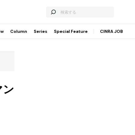
ew
Column
Series
Special Feature
CINRA JOB
マン