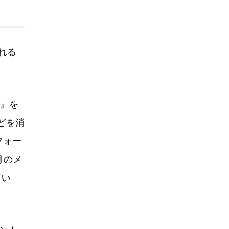
される
S』を
どを消
フォー
月のメ
てい