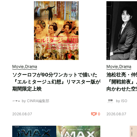
Movie,Drama
Movie,Drama
ソクーロフが90分ワンカットで描いた
池松壮亮・仲
『エルミタージュ幻想』リマスター版が
『開戦前夜』
期間限定上映
向かわせた空
by CINRA編集部
by ISO
2026.08.07
0
2026.08.07