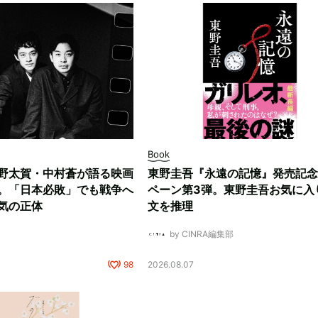
Book
野太賀・中村蒼が語る映画
東野圭吾『永遠の記憶』発売記念
。「日本必敗」でも戦争へ
ペーン第3弾。東野圭吾お気に入
気の正体
文を推理
by CINRA編集部
98
2026.08.07