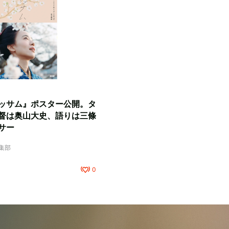
ッサム』ポスター公開。タ
督は奥山大史、語りは三條
サー
編集部
0