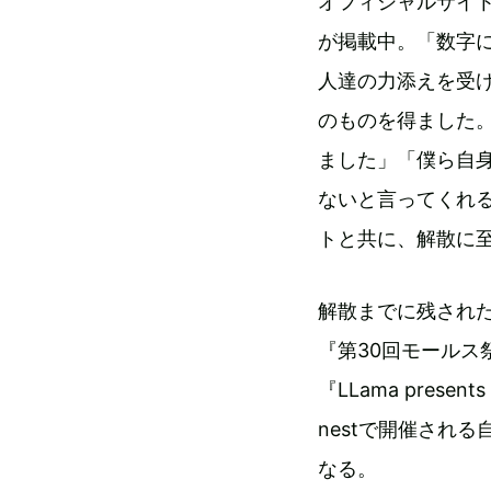
オフィシャルサイト
が掲載中。「数字
人達の力添えを受
のものを得ました。
ました」「僕ら自
ないと言ってくれ
トと共に、解散に
解散までに残された
『第30回モールス
『LLama pres
nestで開催される自
なる。