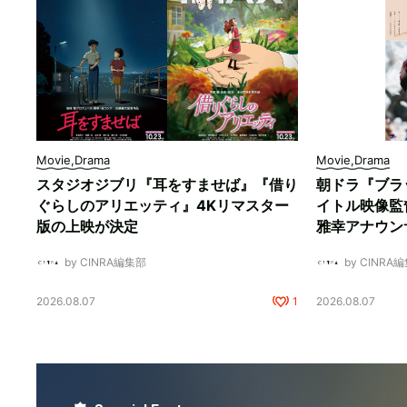
Movie,Drama
Movie,Drama
スタジオジブリ『耳をすませば』『借り
朝ドラ『ブラ
ぐらしのアリエッティ』4Kリマスター
イトル映像監
版の上映が決定
雅幸アナウン
by CINRA編集部
by CINRA
2026.08.07
1
2026.08.07