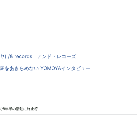
ヤ) /& records アンド・レコーズ
 > 退屈をあきらめない YOMOYAインタビュー
ンで8年半の活動に終止符