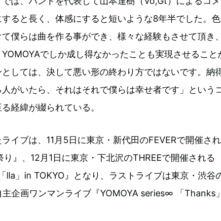
では、バンドを代表して山本達樹（Vo,Gt）によるコ
にすると長く、体感にすると短いような8年半でした。色
けて僕らは曲を作る事ができ、様々な経験もさせて頂き
YOMOYAでしか成し得なかったことも実現させること
身としては、決して悪い形の終わり方ではないです。納
る人がいたら、それはそれで僕らは幸せ者です」という
至る経緯が綴られている。
ライブは、11月5日に東京・新代田のFEVERで開催さ
祭り』、12月1日に東京・下北沢のTHREEで開催される
ents「lla」in TOKYO』となり、ラストライブは東京・渋谷
主企画ワンマンライブ『YOMOYA series∞ 「Thank