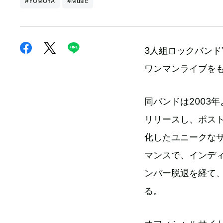
#YOMOYA
#Music
3人組ロックバンドY
ワンマンライブを
同バンドは2003年
リリースし、ポス
化したユニークな
マンスで、インディ
ンバー脱退を経て、
る。