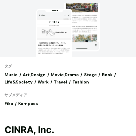
タグ
Music
Art,Design
Movie,Drama
Stage
Book
Life&Society
Work
Travel
Fashion
サブメディア
Fika
Kompass
CINRA, Inc.