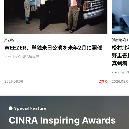
Music
Movie,Dr
WEEZER、単独来日公演を来年2月に開催
松村北
野圭吾
by CINRA編集部
真到着
by 
2026.08.06
0
2026.08.0
Special Feature
CINRA Inspiring Awards