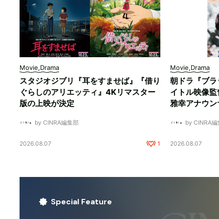
Movie,Drama
Movie,Drama
スタジオジブリ『耳をすませば』『借り
朝ドラ『ブラ
ぐらしのアリエッティ』4Kリマスター
イトル映像監
版の上映が決定
雅幸アナウン
by CINRA編集部
by CINRA
2026.08.07
1
2026.08.07
Special Feature