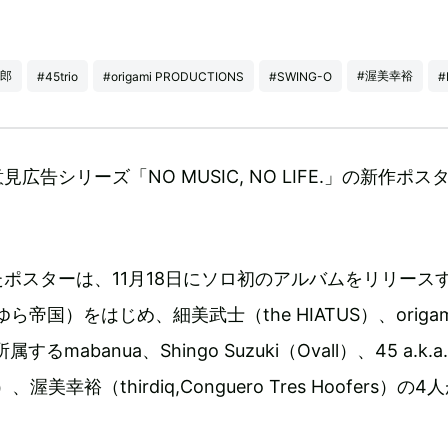
太郎
#渥美幸裕
#45trio
#origami PRODUCTIONS
#SWING-O
#
広告シリーズ「NO MUSIC, NO LIFE.」の新作ポス
ポスターは、11月18日にソロ初のアルバムをリリース
ら帝国）をはじめ、細美武士（the HIATUS）、origam
するmabanua、Shingo Suzuki（Ovall）、45 a.k.a.
o）、渥美幸裕（thirdiq,Conguero Tres Hoofers）の4