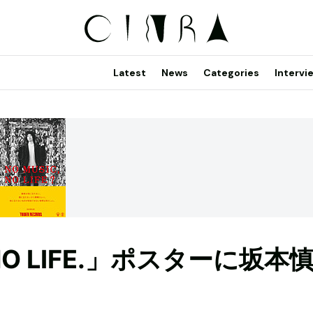
Latest
News
Categories
Intervi
NO LIFE.」ポスターに坂本