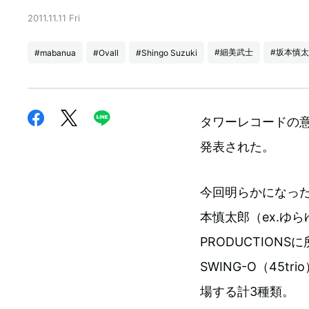
2011.11.11 Fri
#細美武士
#坂本慎
#mabanua
#Ovall
#Shingo Suzuki
タワーレコードの意見
発表された。
今回明らかになった
本慎太郎（ex.ゆらゆ
PRODUCTIONSに所属
SWING-O（45tri
場する計3種類。