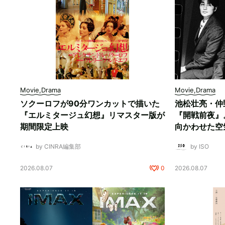
Movie,Drama
Movie,Drama
ソクーロフが90分ワンカットで描いた
池松壮亮・仲
『エルミタージュ幻想』リマスター版が
『開戦前夜』
期間限定上映
向かわせた空
by CINRA編集部
by ISO
2026.08.07
0
2026.08.07