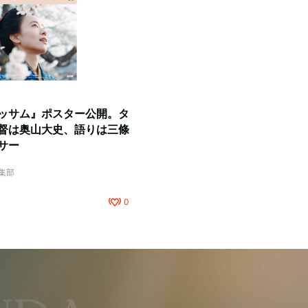
ッサム』ポスター公開。タ
督は奥山大史、語りは三條
サー
編集部
0