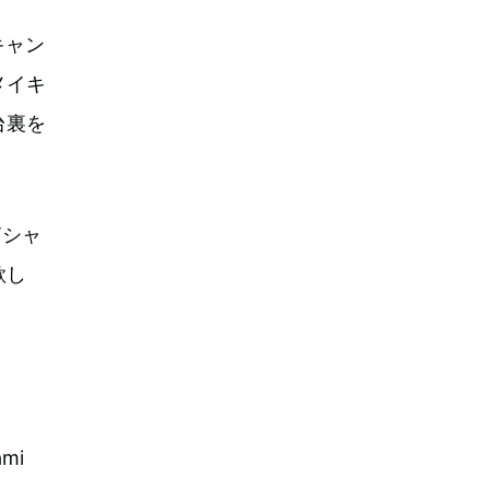
キャン
メイキ
台裏を
Tシャ
欲し
mi