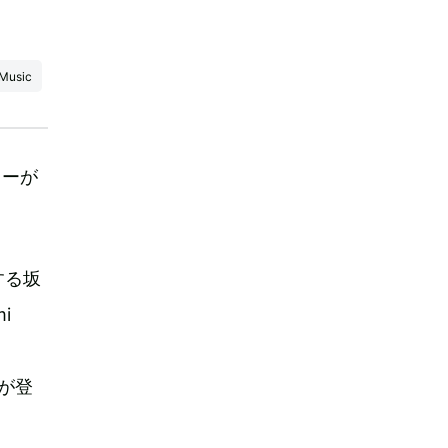
Music
ターが
する坂
i
人が登