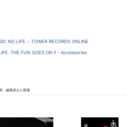
C NO LIFE. - TOWER RECORDS ONLINE
IFE. THE FUN GOES ON !! - Accessories
慎太郎、細美武士ら登場