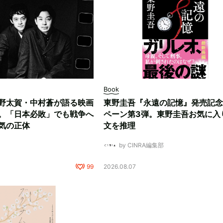
Book
野太賀・中村蒼が語る映画
東野圭吾『永遠の記憶』発売記念
。「日本必敗」でも戦争へ
ペーン第3弾。東野圭吾お気に入
気の正体
文を推理
by CINRA編集部
99
2026.08.07