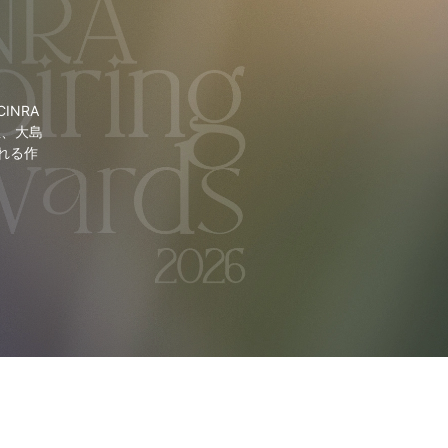
NRA
里、大島
れる作