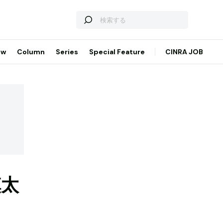
ew
Column
Series
Special Feature
CINRA JOB
慎太