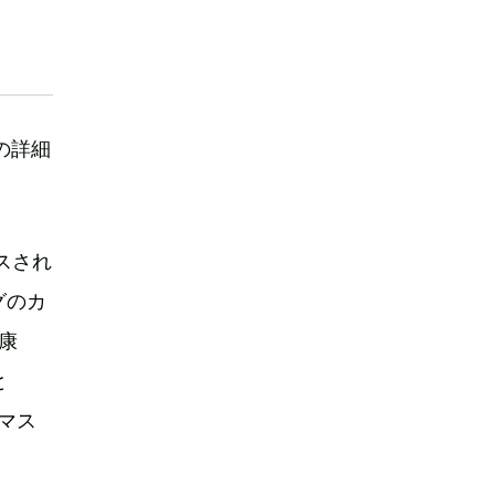
』の詳細
スされ
グのカ
康
と
、マス