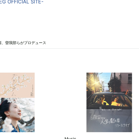
G OFFICIAL SITE-
西、曽我部らがプロデュース
Music