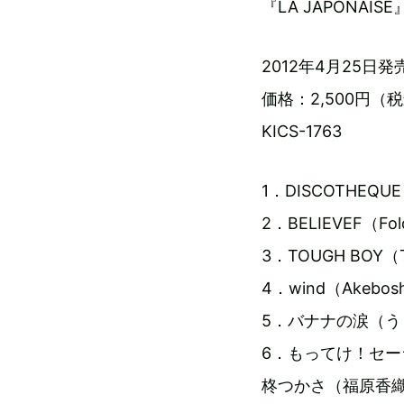
『LA JAPONAISE
2012年4月25日発
価格：2,500円（
KICS-1763
1．DISCOTHEQU
2．BELIEVEF（Fol
3．TOUGH BOY（TO
4．wind（Akeboshi）
5．バナナの涙（うし
6．もってけ！セ
柊つかさ（福原香織）、