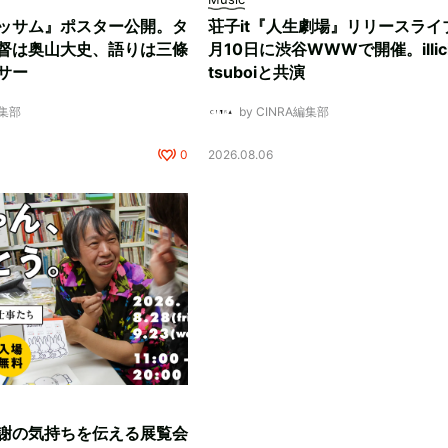
ッサム』ポスター公開。タ
荘子it『人生劇場』リリースライ
督は奥山大史、語りは三條
月10日に渋谷WWWで開催。illici
サー
tsuboiと共演
編集部
by CINRA編集部
0
2026.08.06
謝の気持ちを伝える展覧会