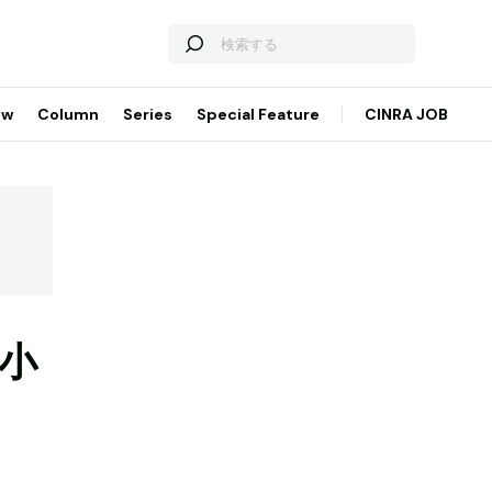
ew
Column
Series
Special Feature
CINRA JOB
小