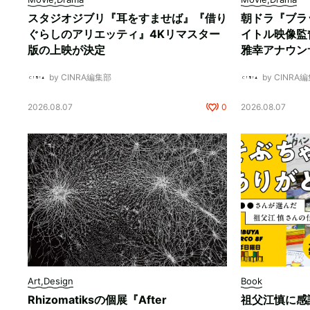
スタジオジブリ『耳をすませば』『借り
朝ドラ『ブラ
ぐらしのアリエッティ』4Kリマスター
イトル映像監
版の上映が決定
雅幸アナウン
by CINRA編集部
by CINRA
2026.08.07
0
2026.08.07
Art,Design
Book
Rhizomatiksの個展『After
祖父江慎に感