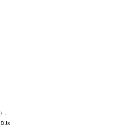
）、
DJs