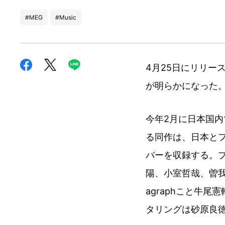
#MEG
#Music
4月25日にリリース
が明らかになった
今年2月に日本国内
る同作は、日本と
バーを収録する。プ
陽、小室哲哉、曽我部
agraphこと牛尾憲
タリングは砂原良