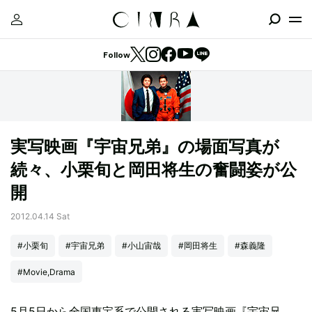
Follow
実写映画『宇宙兄弟』の場面写真が
続々、小栗旬と岡田将生の奮闘姿が公
開
2012.04.14 Sat
#小栗旬
#宇宙兄弟
#小山宙哉
#岡田将生
#森義隆
#Movie,Drama
5月5日から全国東宝系で公開される実写映画『宇宙兄