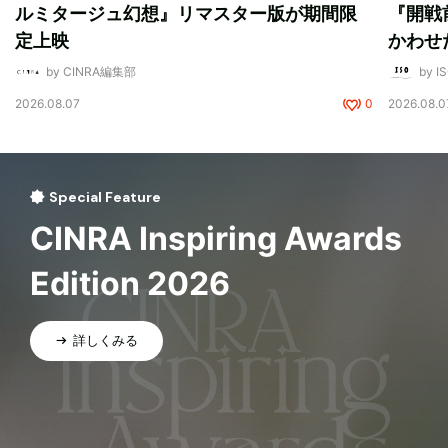
ルミタージュ幻想』リマスター版が期間限
『開戦
定上映
かわせ
by CINRA編集部
by I
2026.08.07
0
2026.08.0
Special Feature
CINRA Inspiring Awards
Edition 2026
詳しくみる