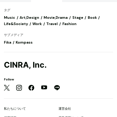
タグ
Music
Art,Design
Movie,Drama
Stage
Book
Life&Society
Work
Travel
Fashion
サブメディア
Fika
Kompass
CINRA, Inc.
Follow
私たちについて
運営会社