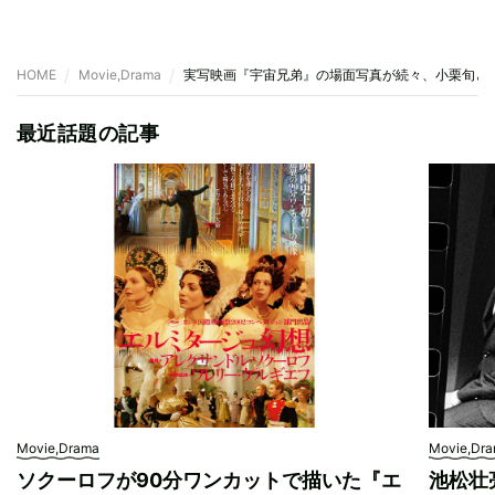
HOME
Movie,Drama
実写映画『宇宙兄弟』の場面写真が続々、小栗旬と
最近話題の記事
Movie,Drama
Movie,Dr
ソクーロフが90分ワンカットで描いた『エ
池松壮