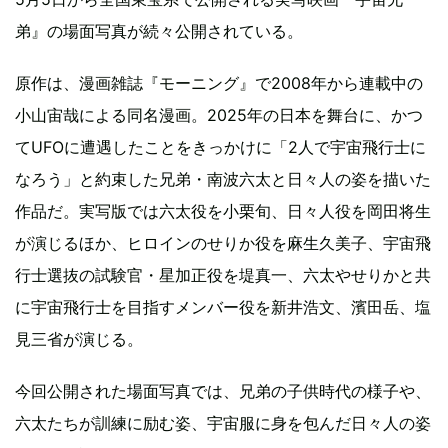
弟』の場面写真が続々公開されている。
原作は、漫画雑誌『モーニング』で2008年から連載中の
小山宙哉による同名漫画。2025年の日本を舞台に、かつ
てUFOに遭遇したことをきっかけに「2人で宇宙飛行士に
なろう」と約束した兄弟・南波六太と日々人の姿を描いた
作品だ。実写版では六太役を小栗旬、日々人役を岡田将生
が演じるほか、ヒロインのせりか役を麻生久美子、宇宙飛
行士選抜の試験官・星加正役を堤真一、六太やせりかと共
に宇宙飛行士を目指すメンバー役を新井浩文、濱田岳、塩
見三省が演じる。
今回公開された場面写真では、兄弟の子供時代の様子や、
六太たちが訓練に励む姿、宇宙服に身を包んだ日々人の姿