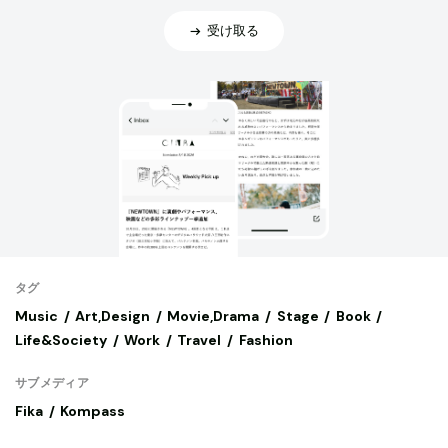
受け取る
タグ
Music
Art,Design
Movie,Drama
Stage
Book
Life&Society
Work
Travel
Fashion
サブメディア
Fika
Kompass