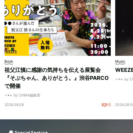
Book
Music
祖父江慎に感謝の気持ちを伝える展覧会
WEE
『そぶちゃん、ありがとう。』渋谷PARCO
by 
で開催
by CINRA編集部
2026.08.06
0
2026.08.0
Special Feature