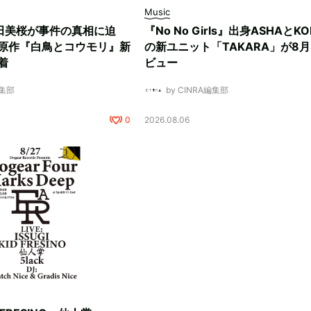
Music
田美桜が事件の真相に迫
『No No Girls』出身ASHAとK
原作『白鳥とコウモリ』新
の新ユニット「TAKARA」が8月
着
ビュー
編集部
by CINRA編集部
0
2026.08.06