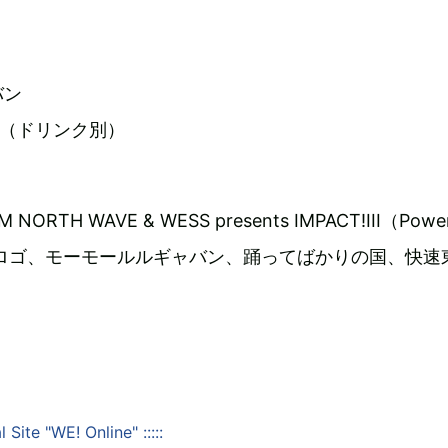
バン
円（ドリンク別）
TH WAVE & WESS presents IMPACT!III（Powe
E!）』ロゴ、モーモールルギャバン、踊ってばかりの国、快
l Site "WE! Online" :::::