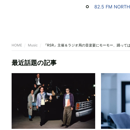
82.5 FM NORTH
HOME
Music
『RSR』主催＆ラジオ局の音楽宴にモーモー、踊って
最近話題の記事