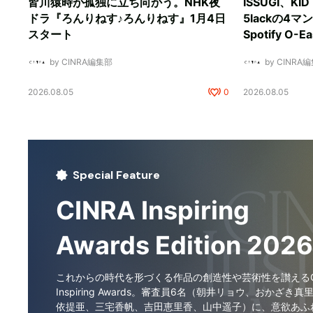
皆川猿時が孤独に立ち向かう。NHK夜
ISSUGI、KI
ドラ『ろんりねす♪ろんりねす』1月4日
5lackの4
スタート
Spotify O-
by CINRA編集部
by CINRA
2026.08.05
0
2026.08.05
Special Feature
CINRA Inspiring
Awards Edition 2026
これからの時代を形づくる作品の創造性や芸術性を讃えるCI
Inspiring Awards。審査員6名（朝井リョウ、おかざき真
依提亜、三宅香帆、吉田恵里香、山中遥子）に、意欲あふ