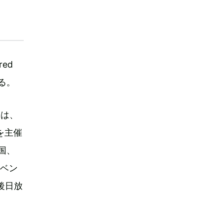
red
れる。
トは、
』を主催
国、
イベン
で後日放