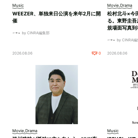
Music
Movie,Drama
WEEZER、単独来日公演を来年2月に開
松村北斗×今
催
る。東野圭吾
規場面写真到
by CINRA編集部
by CINRA
2026.08.06
0
2026.08.06
Movie,Drama
Music