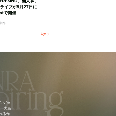
D FRESINO、仙人掌、
マンライブが8月27日に
Eastで開催
編集部
0
NRA
里、大島
れる作