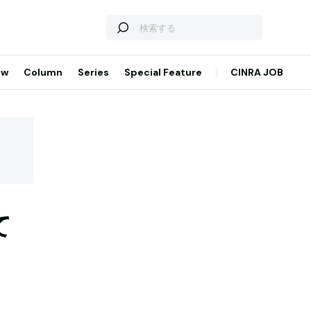
ew
Column
Series
Special Feature
CINRA JOB
て