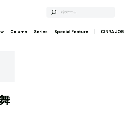
ew
Column
Series
Special Feature
CINRA JOB
舞