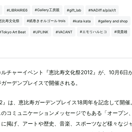
#Gallery工房親
#LIBRAIRIE6
#gift_lab
#NADiff a/p/a/r/t
恵比寿文化祭
#紙巻きオルゴール trois
#kata kata
#gallery and shop
#エモリハルヒコ
#境貴雄
#Tokyo Art Beat
#UPLINK
#VACANT
ルチャーイベント『恵比寿文化祭2012』が、10月6日
寿ガーデンプレイスで開催される。
12』は、恵比寿ガーデンプレイス18周年を記念して開催
スのコミュニケーションメッセージでもある「オープン
トに掲げ、アートや歴史、音楽、スポーツなど様々なジ