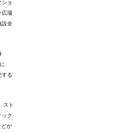
クショ
ー広場
施設全
ト
トに
売する
、スト
ィック
などが