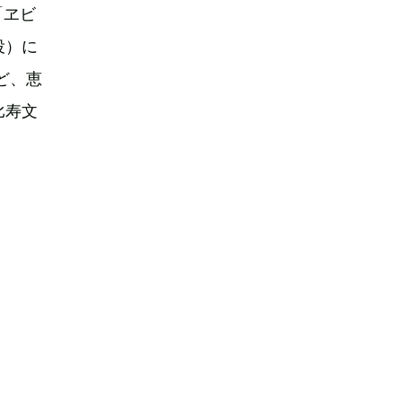
「ヱビ
役）に
ど、恵
比寿文