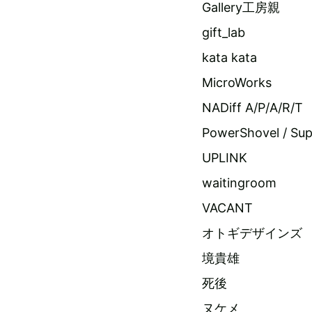
Gallery工房親
gift_lab
kata kata
MicroWorks
NADiff A/P/A/R/T
PowerShovel / Su
UPLINK
waitingroom
VACANT
オトギデザインズ
境貴雄
死後
ヌケメ