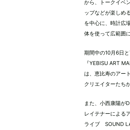
から、トークイベ
ップなどが楽しめ
を中心に、時計広
体を使って広範囲
期間中の10月6日
『YEBISU ART 
は、恵比寿のアー
クリエイターたちが
また、小西康陽が
レイテナーによる
ライブ SOUND 