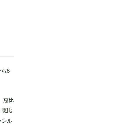
から8
。恵比
、恵比
ャンル