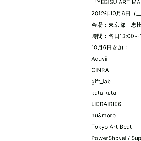
『YEBISU ART MA
2012年10月6日（
会場：東京都 恵比
時間：各日13:00～1
10月6日参加：
Aquvii
CINRA
gift_lab
kata kata
LIBRAIRIE6
nu&more
Tokyo Art Beat
PowerShovel / Su