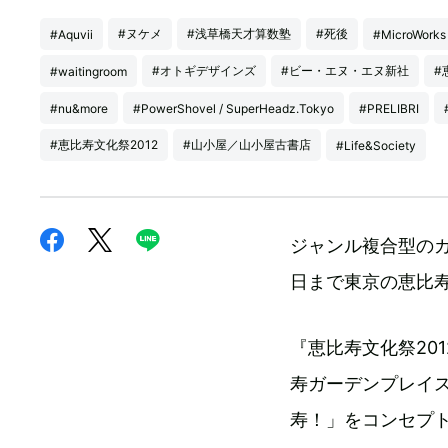
#ヌケメ
#浅草橋天才算数塾
#死後
#Aquvii
#MicroWorks
#オトギデザインズ
#ビー・エヌ・エヌ新社
#
#waitingroom
#nu&more
#PowerShovel / SuperHeadz.Tokyo
#PRELIBRI
#恵比寿文化祭2012
#山小屋／山小屋古書店
#Life&Society
ジャンル複合型のカ
日まで東京の恵比
『恵比寿文化祭20
寿ガーデンプレイ
寿！」をコンセプ