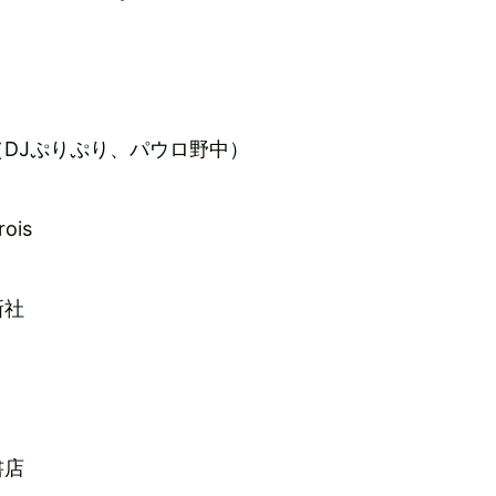
DJぷりぷり、パウロ野中）
ois
新社
書店