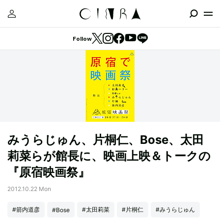
Follow
みうらじゅん、片桐仁、Bose、太田
莉菜らが館長に、映画上映＆トークの
『原宿映画祭』
2012.10.22 Mon
#箭内道彦
#太田莉菜
#片桐仁
#みうらじゅん
#Bose