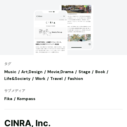
タグ
Music
Art,Design
Movie,Drama
Stage
Book
Life&Society
Work
Travel
Fashion
サブメディア
Fika
Kompass
CINRA, Inc.