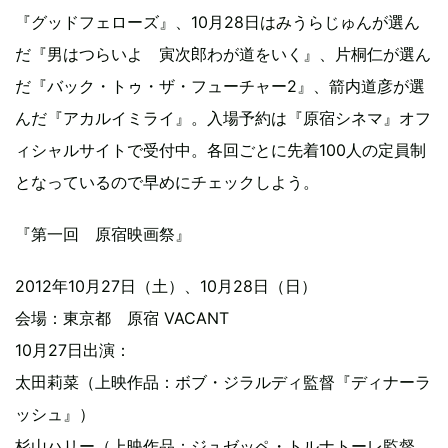
『グッドフェローズ』、10月28日はみうらじゅんが選ん
だ『男はつらいよ 寅次郎わが道をいく』、片桐仁が選ん
だ『バック・トゥ・ザ・フューチャー2』、箭内道彦が選
んだ『アカルイミライ』。入場予約は『原宿シネマ』オフ
ィシャルサイトで受付中。各回ごとに先着100人の定員制
となっているので早めにチェックしよう。
『第一回 原宿映画祭』
2012年10月27日（土）、10月28日（日）
会場：東京都 原宿 VACANT
10月27日出演：
太田莉菜（上映作品：ボブ・ジラルディ監督『ディナーラ
ッシュ』）
杉山ハリー（上映作品：ジュゼッペ・トルナトーレ監督