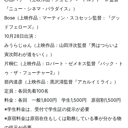
『ニュー・シネマ・パラダイス』）
Bose（上映作品：マーティン・スコセッシ監督：『グッ
ドフェローズ』）
10月28日出演：
みうらじゅん（上映作品：山田洋次監督『男はつらいよ
寅次郎わが道をいく』）
片桐仁（上映作品：ロバート・ゼメキス監督『バック・ト
ゥ・ザ・フューチャー2』）
箭内道彦（上映作品：黒沢清監督『アカルイミライ』）
定員：各回先着100名
料金：各回 一般1,800円 学生1,500円 原宿割1,500円
※学生料金は、受付で学生証の提示が必要
※原宿料金は原宿在住もしくは勤務している事が分かる物
の提示が必要