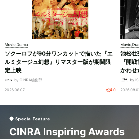
Movie,Drama
Movie,Dr
ソクーロフが90分ワンカットで描いた『エ
池松壮
ルミタージュ幻想』リマスター版が期間限
『開戦
定上映
かわせ
by CINRA編集部
by I
2026.08.07
0
2026.08.0
Special Feature
CINRA Inspiring Awards