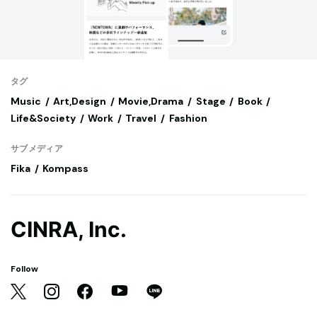
タグ
Music
Art,Design
Movie,Drama
Stage
Book
Life&Society
Work
Travel
Fashion
サブメディア
Fika
Kompass
CINRA, Inc.
Follow