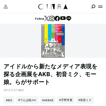
Follow
アイドルから新たなメディア表現を
探る企画展をAKB、初音ミク、モー
娘。らがサポート
2012.11.21 Wed
#でんぱ組.inc
#宇野常寛
#初音ミク
#BiS
#AKB48