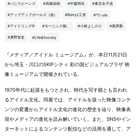
#バニラビーンズ
#高橋栄樹
#中森明夫
#東京女子流
#アップアップガールズ（仮）
#Berryz工房
#℃-ute
#アイドリング!!!
#モーニング娘。
#小林よしのり
#風男塾
#濱野智史
#Life&Society
『メディア／アイドル ミュージアム』が、本日11月21日
から埼玉・川口のSKIPシティ 彩の国ビジュアルプラザ 映
像ミュージアムで開催されている。
1970年代に起源をもつとされ、時代を写す鏡とも言われ
るアイドル文化。同展では、アイドルを扱った映像コンテ
ンツの変遷からアイドル文化の進化の歴史を辿り、映像表
現やメディアの進化を読み解いていく。また、SNSやイン
ターネットによるコンテンツ配信などの活用を通して、ア