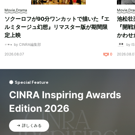
Movie,Drama
Movie,Dr
ソクーロフが90分ワンカットで描いた『エ
池松壮
ルミタージュ幻想』リマスター版が期間限
『開戦
定上映
かわせ
by CINRA編集部
by I
2026.08.07
0
2026.08.0
Special Feature
CINRA Inspiring Awards
Edition 2026
詳しくみる