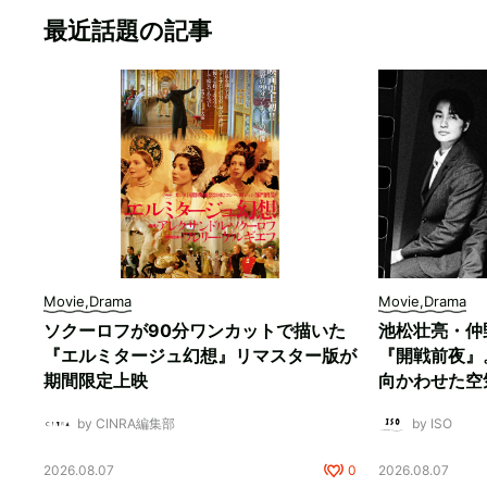
最近話題の記事
Movie,Drama
Movie,Drama
ソクーロフが90分ワンカットで描いた
池松壮亮・仲
『エルミタージュ幻想』リマスター版が
『開戦前夜』
期間限定上映
向かわせた空
by CINRA編集部
by ISO
2026.08.07
0
2026.08.07