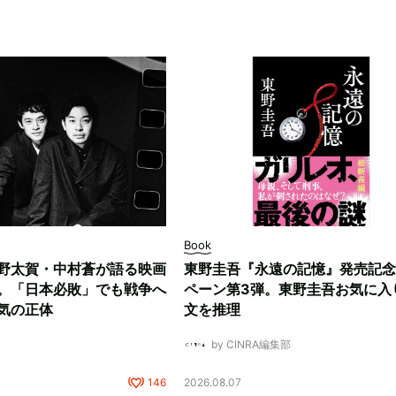
Book
野太賀・中村蒼が語る映画
東野圭吾『永遠の記憶』発売記念
。「日本必敗」でも戦争へ
ペーン第3弾。東野圭吾お気に入
気の正体
文を推理
by CINRA編集部
146
2026.08.07