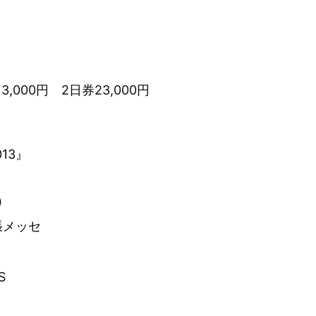
,000円 2日券23,000円
013』
）
張メッセ
S