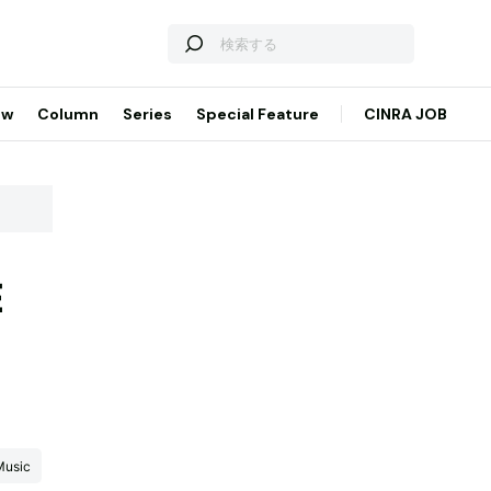
ew
Column
Series
Special Feature
CINRA JOB
E
usic