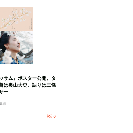
ッサム』ポスター公開。タ
督は奥山大史、語りは三條
サー
編集部
0