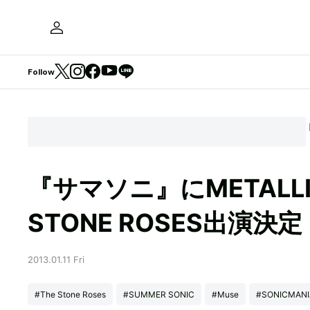
Follow
『サマソニ』にMETALL
STONE ROSES出演決定
2013.01.11 Fri
#The Stone Roses
#SUMMER SONIC
#Muse
#SONICMANI