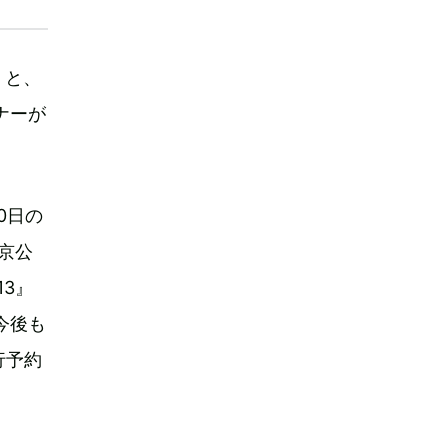
』と、
イナーが
0日の
東京公
13』
今後も
行予約