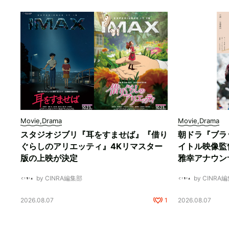
Movie,Drama
Movie,Drama
スタジオジブリ『耳をすませば』『借り
朝ドラ『ブラ
ぐらしのアリエッティ』4Kリマスター
イトル映像監
版の上映が決定
雅幸アナウン
by CINRA編集部
by CINRA
2026.08.07
1
2026.08.07