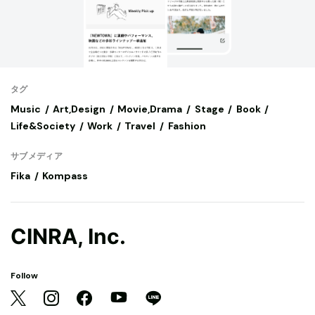
タグ
Music
Art,Design
Movie,Drama
Stage
Book
Life&Society
Work
Travel
Fashion
サブメディア
Fika
Kompass
CINRA, Inc.
Follow