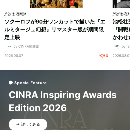
Movie,Drama
Movie,Dr
ソクーロフが90分ワンカットで描いた『エ
池松壮
ルミタージュ幻想』リマスター版が期間限
『開戦
定上映
かわせ
by CINRA編集部
by I
2026.08.07
0
2026.08.0
Special Feature
CINRA Inspiring Awards
Edition 2026
詳しくみる