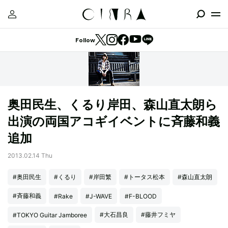
Follow
奥田民生、くるり岸田、森山直太朗ら
出演の両国アコギイベントに斉藤和義
追加
2013.02.14 Thu
#奥田民生
#くるり
#岸田繁
#トータス松本
#森山直太朗
#斉藤和義
#Rake
#J-WAVE
#F-BLOOD
#大石昌良
#藤井フミヤ
#TOKYO Guitar Jamboree