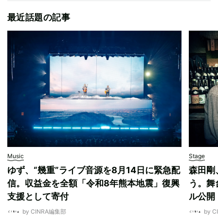
最近話題の記事
Music
Stage
ゆず、“幾重”ライブ音源を8月14日に緊急配
森田剛
信。収益金を全額「令和8年熊本地震」復興
う。舞
支援として寄付
ル公開
by CINRA編集部
by 