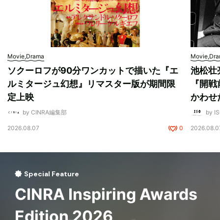
Movie,Drama
Movie,Dr
ソクーロフが90分ワンカットで描いた『エ
池松壮
ルミタージュ幻想』リマスター版が期間限
『開戦
定上映
かわせ
by CINRA編集部
by I
2026.08.07
0
2026.08.0
Special Feature
CINRA Inspiring Awards
Edition 2026