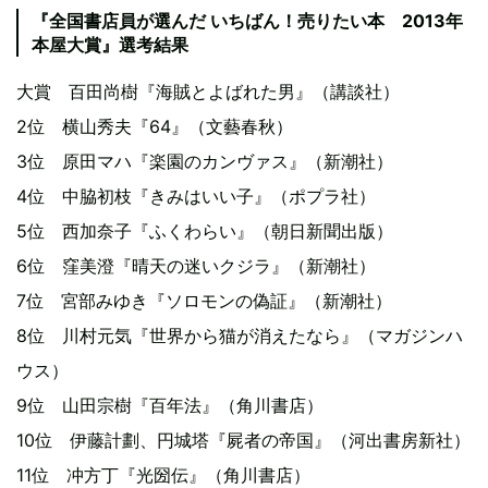
『全国書店員が選んだ いちばん！売りたい本 2013年
本屋大賞』選考結果
大賞 百田尚樹『海賊とよばれた男』（講談社）
2位 横山秀夫『64』（文藝春秋）
3位 原田マハ『楽園のカンヴァス』（新潮社）
4位 中脇初枝『きみはいい子』（ポプラ社）
5位 西加奈子『ふくわらい』（朝日新聞出版）
6位 窪美澄『晴天の迷いクジラ』（新潮社）
7位 宮部みゆき『ソロモンの偽証』（新潮社）
8位 川村元気『世界から猫が消えたなら』（マガジンハ
ウス）
9位 山田宗樹『百年法』（角川書店）
10位 伊藤計劃、円城塔『屍者の帝国』（河出書房新社）
11位 冲方丁『光圀伝』（角川書店）