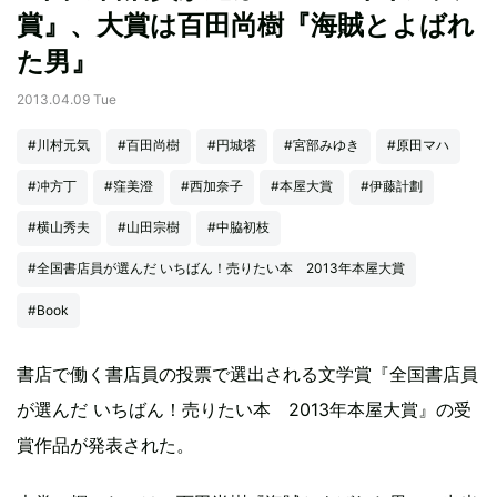
賞』、大賞は百田尚樹『海賊とよばれ
た男』
2013.04.09 Tue
#川村元気
#百田尚樹
#円城塔
#宮部みゆき
#原田マハ
#冲方丁
#窪美澄
#西加奈子
#本屋大賞
#伊藤計劃
#横山秀夫
#山田宗樹
#中脇初枝
#全国書店員が選んだ いちばん！売りたい本 2013年本屋大賞
#Book
書店で働く書店員の投票で選出される文学賞『全国書店員
が選んだ いちばん！売りたい本 2013年本屋大賞』の受
賞作品が発表された。