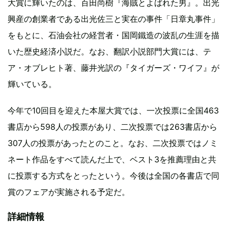
大賞に輝いたのは、百田尚樹『海賊とよばれた男』。出光
興産の創業者である出光佐三と実在の事件「日章丸事件」
をもとに、石油会社の経営者・国岡鐵造の波乱の生涯を描
いた歴史経済小説だ。なお、翻訳小説部門大賞には、テ
ア・オブレヒト著、藤井光訳の『タイガーズ・ワイフ』が
輝いている。
今年で10回目を迎えた本屋大賞では、一次投票に全国463
書店から598人の投票があり、二次投票では263書店から
307人の投票があったとのこと。なお、二次投票ではノミ
ネート作品をすべて読んだ上で、ベスト3を推薦理由と共
に投票する方式をとったという。今後は全国の各書店で同
賞のフェアが実施される予定だ。
詳細情報