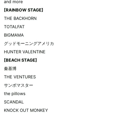
and more
[RAINBOW STAGE]
THE BACKHORN
TOTALFAT
BIGMAMA
グッドモーニングアメリカ
HUNTER VALENTINE
[BEACH STAGE]
秦基博
THE VENTURES
サンボマスター
the pillows
SCANDAL
KNOCK OUT MONKEY