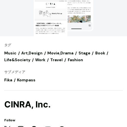
タグ
Music
Art,Design
Movie,Drama
Stage
Book
Life&Society
Work
Travel
Fashion
サブメディア
Fika
Kompass
CINRA, Inc.
Follow