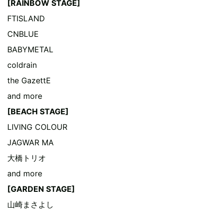
[RAINBOW STAGE]
FTISLAND
CNBLUE
BABYMETAL
coldrain
the GazettE
and more
[BEACH STAGE]
LIVING COLOUR
JAGWAR MA
大橋トリオ
and more
[GARDEN STAGE]
山崎まさよし