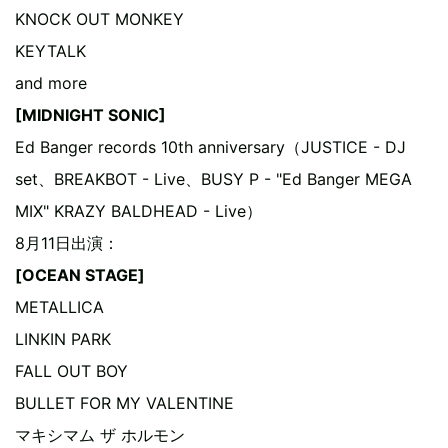
KNOCK OUT MONKEY
KEYTALK
and more
[MIDNIGHT SONIC]
Ed Banger records 10th anniversary（JUSTICE - DJ
set、BREAKBOT - Live、BUSY P - "Ed Banger MEGA
MIX" KRAZY BALDHEAD - Live）
8月11日出演：
[OCEAN STAGE]
METALLICA
LINKIN PARK
FALL OUT BOY
BULLET FOR MY VALENTINE
マキシマム ザ ホルモン