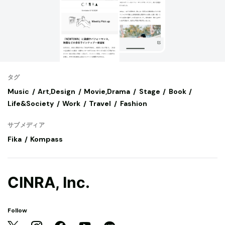
タグ
Music
Art,Design
Movie,Drama
Stage
Book
Life&Society
Work
Travel
Fashion
サブメディア
Fika
Kompass
CINRA, Inc.
Follow