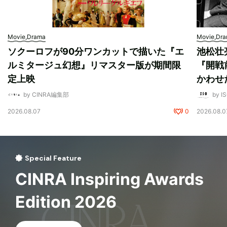
Movie,Drama
Movie,Dr
ソクーロフが90分ワンカットで描いた『エ
池松壮
ルミタージュ幻想』リマスター版が期間限
『開戦
定上映
かわせ
by CINRA編集部
by I
2026.08.07
0
2026.08.0
Special Feature
CINRA Inspiring Awards
Edition 2026