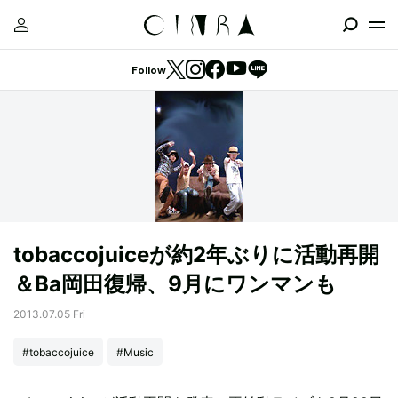
Follow
tobaccojuiceが約2年ぶりに活動再開
＆Ba岡田復帰、9月にワンマンも
2013.07.05 Fri
#tobaccojuice
#Music