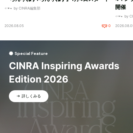
開催
by CINRA編集部
by 
2026.08.05
0
2026.08.0
Special Feature
CINRA Inspiring Awards
Edition 2026
詳しくみる