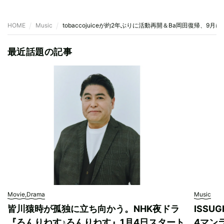
HOME
Music
tobaccojuiceが約2年ぶりに活動再開＆Ba岡田復帰、9月
最近話題の記事
Movie,Drama
Music
皆川猿時が孤独に立ち向かう。NHK夜ドラ
ISSU
『ろんりねす♪ろんりねす』1月4日スタート
4マンラ