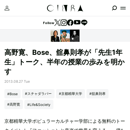
Follow
高野寛、Bose、舘鼻則孝が「先生1年
生」トーク、半年の授業の歩みを明か
す
2013.08.27 Tue
#スチャダラパー
#京都精華大学
#舘鼻則孝
#Bose
#高野寛
#Life&Society
京都精華大学ポピュラーカルチャー学部による無料のトー