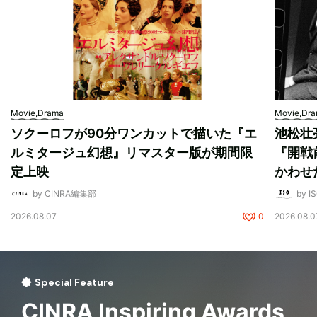
Movie,Drama
Movie,Dr
ソクーロフが90分ワンカットで描いた『エ
池松壮
ルミタージュ幻想』リマスター版が期間限
『開戦
定上映
かわせ
by CINRA編集部
by I
2026.08.07
0
2026.08.0
Special Feature
CINRA Inspiring Awards