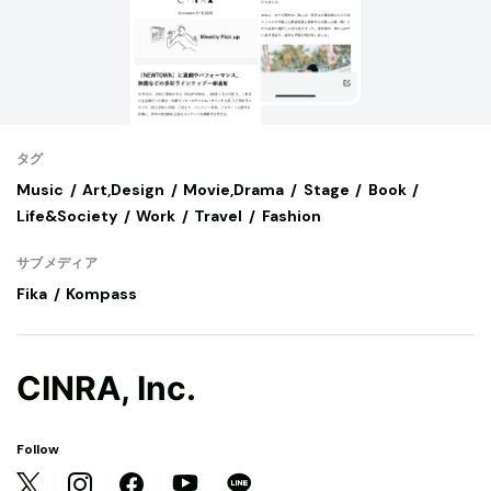
タグ
Music
Art,Design
Movie,Drama
Stage
Book
Life&Society
Work
Travel
Fashion
サブメディア
Fika
Kompass
CINRA, Inc.
Follow