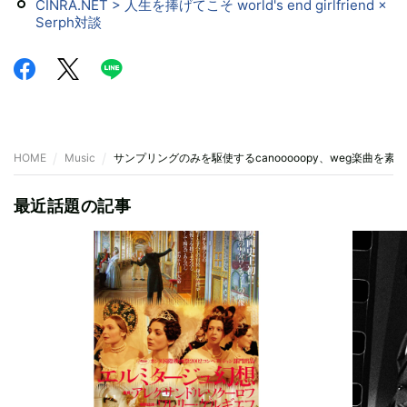
CINRA.NET > 人生を捧げてこそ world's end girlfriend ×
Serph対談
HOME
Music
サンプリングのみを駆使するcanooooopy、weg楽曲を
最近話題の記事