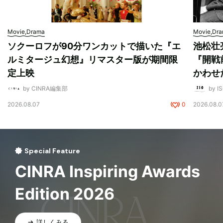
Movie,Drama
Movie,Dr
ソクーロフが90分ワンカットで描いた『エ
池松壮
ルミタージュ幻想』リマスター版が期間限
『開戦
定上映
かわせ
by CINRA編集部
by I
2026.08.07
0
2026.08.0
Special Feature
CINRA Inspiring Awards
Edition 2026
詳しくみる