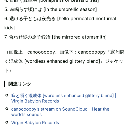
4. 骨蒔く真鍮馬 [boneprints of brasshorses]
5. 傘鳴らす頃には [in the umbrellic season]
6. 透ける子どもは夜光る [hello permeated nocturnal
kids]
7. 合わせ鏡の原子鍛冶 [the mirrored atomsmith]
（画像上：canooooopy、画像下：canooooopy『寂と瞬
く混成体 [wordless enhanced glittery blend]』ジャケッ
ト）
関連リンク
寂と瞬く混成体 [wordless enhanced glittery blend] |
Virgin Babylon Records
canooooopy’s stream on SoundCloud - Hear the
world’s sounds
Virgin Babylon Records