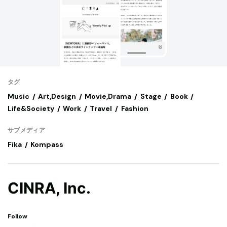
タグ
Music
Art,Design
Movie,Drama
Stage
Book
Life&Society
Work
Travel
Fashion
サブメディア
Fika
Kompass
CINRA, Inc.
Follow