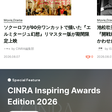
Movie,Drama
Movie,Dr
ソクーロフが90分ワンカットで描いた『エ
池松壮
ルミタージュ幻想』リマスター版が期間限
『開戦
定上映
かわせ
by CINRA編集部
by I
2026.08.07
0
2026.08.0
Special Feature
CINRA Inspiring Awards
Edition 2026