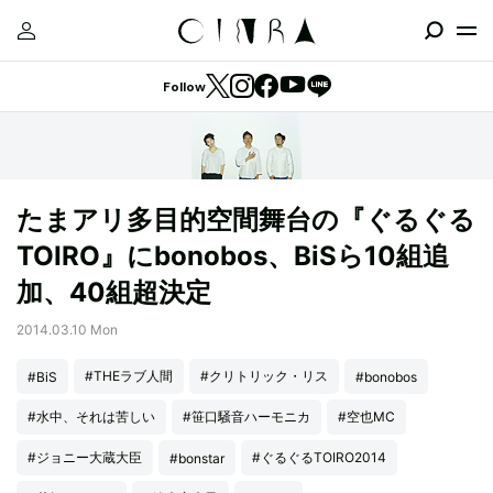
Follow
たまアリ多目的空間舞台の『ぐるぐる
TOIRO』にbonobos、BiSら10組追
加、40組超決定
2014.03.10 Mon
#THEラブ人間
#クリトリック・リス
#BiS
#bonobos
#水中、それは苦しい
#笹口騒音ハーモニカ
#空也MC
#ジョニー大蔵大臣
#ぐるぐるTOIRO2014
#bonstar