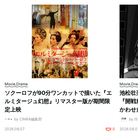
Movie,Drama
Movie,Dr
ソクーロフが90分ワンカットで描いた『エ
池松壮
ルミタージュ幻想』リマスター版が期間限
『開戦
定上映
かわせ
by CINRA編集部
by I
2026.08.07
0
2026.08.0