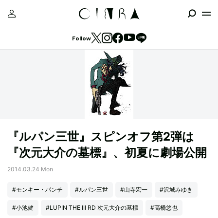
Follow
『ルパン三世』スピンオフ第2弾は
『次元大介の墓標』、初夏に劇場公開
2014.03.24 Mon
#モンキー・パンチ
#ルパン三世
#山寺宏一
#沢城みゆき
#小池健
#LUPIN THE III RD 次元大介の墓標
#高橋悠也