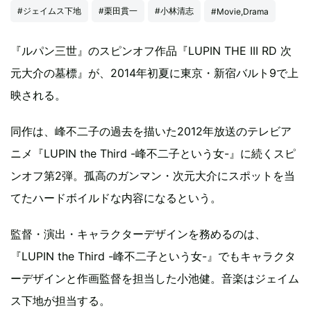
#ジェイムス下地
#栗田貫一
#小林清志
#Movie,Drama
『ルパン三世』のスピンオフ作品『LUPIN THE III RD 次
元大介の墓標』が、2014年初夏に東京・新宿バルト9で上
映される。
同作は、峰不二子の過去を描いた2012年放送のテレビア
ニメ『LUPIN the Third -峰不二子という女-』に続くスピ
ンオフ第2弾。孤高のガンマン・次元大介にスポットを当
てたハードボイルドな内容になるという。
監督・演出・キャラクターデザインを務めるのは、
『LUPIN the Third -峰不二子という女-』でもキャラクタ
ーデザインと作画監督を担当した小池健。音楽はジェイム
ス下地が担当する。