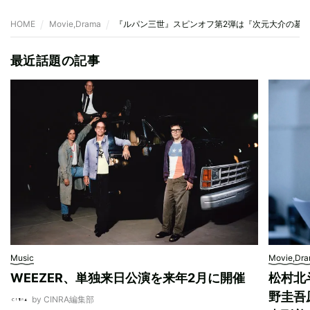
HOME
Movie,Drama
『ルパン三世』スピンオフ第2弾は『次元大介の墓
最近話題の記事
Music
Movie,Dr
WEEZER、単独来日公演を来年2月に開催
松村北
野圭吾
by CINRA編集部